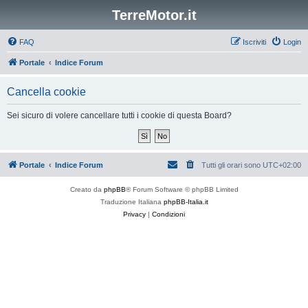
TerreMotor.it
FAQ
Iscriviti
Login
Portale
Indice Forum
Cancella cookie
Sei sicuro di volere cancellare tutti i cookie di questa Board?
Portale
Indice Forum
Tutti gli orari sono
UTC+02:00
Creato da
phpBB
® Forum Software © phpBB Limited
Traduzione Italiana
phpBB-Italia.it
Privacy
|
Condizioni