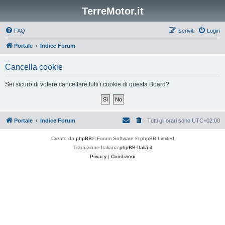
TerreMotor.it
FAQ
Iscriviti
Login
Portale
Indice Forum
Cancella cookie
Sei sicuro di volere cancellare tutti i cookie di questa Board?
Portale
Indice Forum
Tutti gli orari sono
UTC+02:00
Creato da
phpBB
® Forum Software © phpBB Limited
Traduzione Italiana
phpBB-Italia.it
Privacy
|
Condizioni