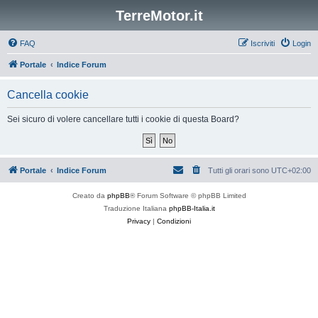
TerreMotor.it
FAQ
Iscriviti
Login
Portale
Indice Forum
Cancella cookie
Sei sicuro di volere cancellare tutti i cookie di questa Board?
Portale
Indice Forum
Tutti gli orari sono
UTC+02:00
Creato da
phpBB
® Forum Software © phpBB Limited
Traduzione Italiana
phpBB-Italia.it
Privacy
|
Condizioni