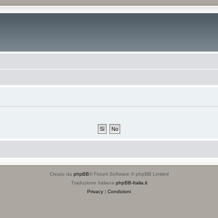
Creato da
phpBB
® Forum Software © phpBB Limited
Traduzione Italiana
phpBB-Italia.it
Privacy
|
Condizioni