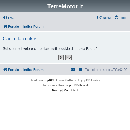
TerreMotor.it
FAQ
Iscriviti
Login
Portale
Indice Forum
Cancella cookie
Sei sicuro di volere cancellare tutti i cookie di questa Board?
Portale
Indice Forum
Tutti gli orari sono
UTC+02:00
Creato da
phpBB
® Forum Software © phpBB Limited
Traduzione Italiana
phpBB-Italia.it
Privacy
|
Condizioni