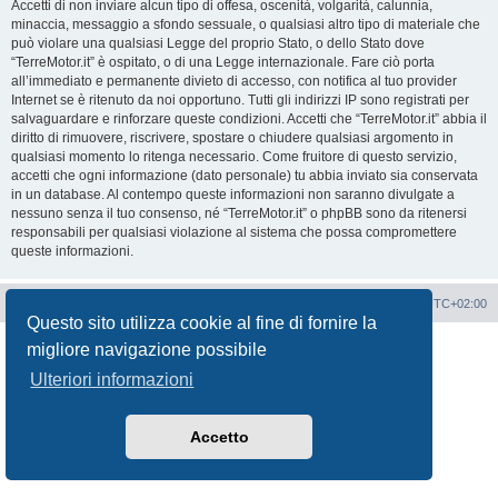
Accetti di non inviare alcun tipo di offesa, oscenità, volgarità, calunnia,
minaccia, messaggio a sfondo sessuale, o qualsiasi altro tipo di materiale che
può violare una qualsiasi Legge del proprio Stato, o dello Stato dove
“TerreMotor.it” è ospitato, o di una Legge internazionale. Fare ciò porta
all’immediato e permanente divieto di accesso, con notifica al tuo provider
Internet se è ritenuto da noi opportuno. Tutti gli indirizzi IP sono registrati per
salvaguardare e rinforzare queste condizioni. Accetti che “TerreMotor.it” abbia il
diritto di rimuovere, riscrivere, spostare o chiudere qualsiasi argomento in
qualsiasi momento lo ritenga necessario. Come fruitore di questo servizio,
accetti che ogni informazione (dato personale) tu abbia inviato sia conservata
in un database. Al contempo queste informazioni non saranno divulgate a
nessuno senza il tuo consenso, né “TerreMotor.it” o phpBB sono da ritenersi
responsabili per qualsiasi violazione al sistema che possa compromettere
queste informazioni.
Portale
Indice Forum
Tutti gli orari sono
UTC+02:00
Questo sito utilizza cookie al fine di fornire la
Creato da
phpBB
® Forum Software © phpBB Limited
migliore navigazione possibile
Traduzione Italiana
phpBB-Italia.it
Ulteriori informazioni
Privacy
|
Condizioni
Accetto