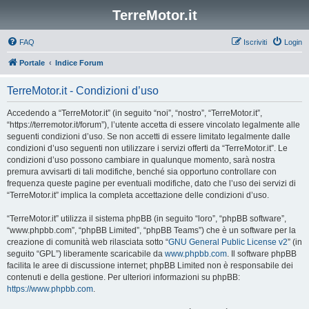
TerreMotor.it
FAQ
Iscriviti
Login
Portale
Indice Forum
TerreMotor.it - Condizioni d’uso
Accedendo a “TerreMotor.it” (in seguito “noi”, “nostro”, “TerreMotor.it”,
“https://terremotor.it/forum”), l’utente accetta di essere vincolato legalmente alle
seguenti condizioni d’uso. Se non accetti di essere limitato legalmente dalle
condizioni d’uso seguenti non utilizzare i servizi offerti da “TerreMotor.it”. Le
condizioni d’uso possono cambiare in qualunque momento, sarà nostra
premura avvisarti di tali modifiche, benché sia opportuno controllare con
frequenza queste pagine per eventuali modifiche, dato che l’uso dei servizi di
“TerreMotor.it” implica la completa accettazione delle condizioni d’uso.
“TerreMotor.it” utilizza il sistema phpBB (in seguito “loro”, “phpBB software”,
“www.phpbb.com”, “phpBB Limited”, “phpBB Teams”) che è un software per la
creazione di comunità web rilasciata sotto “
GNU General Public License v2
” (in
seguito “GPL”) liberamente scaricabile da
www.phpbb.com
. Il software phpBB
facilita le aree di discussione internet; phpBB Limited non è responsabile dei
contenuti e della gestione. Per ulteriori informazioni su phpBB:
https://www.phpbb.com
.