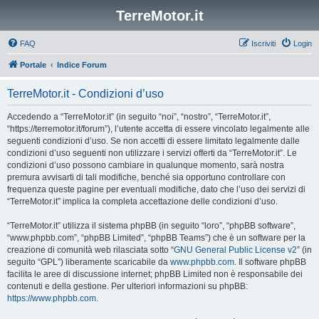
TerreMotor.it
FAQ
Iscriviti
Login
Portale
Indice Forum
TerreMotor.it - Condizioni d’uso
Accedendo a “TerreMotor.it” (in seguito “noi”, “nostro”, “TerreMotor.it”,
“https://terremotor.it/forum”), l’utente accetta di essere vincolato legalmente alle
seguenti condizioni d’uso. Se non accetti di essere limitato legalmente dalle
condizioni d’uso seguenti non utilizzare i servizi offerti da “TerreMotor.it”. Le
condizioni d’uso possono cambiare in qualunque momento, sarà nostra
premura avvisarti di tali modifiche, benché sia opportuno controllare con
frequenza queste pagine per eventuali modifiche, dato che l’uso dei servizi di
“TerreMotor.it” implica la completa accettazione delle condizioni d’uso.
“TerreMotor.it” utilizza il sistema phpBB (in seguito “loro”, “phpBB software”,
“www.phpbb.com”, “phpBB Limited”, “phpBB Teams”) che è un software per la
creazione di comunità web rilasciata sotto “
GNU General Public License v2
” (in
seguito “GPL”) liberamente scaricabile da
www.phpbb.com
. Il software phpBB
facilita le aree di discussione internet; phpBB Limited non è responsabile dei
contenuti e della gestione. Per ulteriori informazioni su phpBB:
https://www.phpbb.com
.