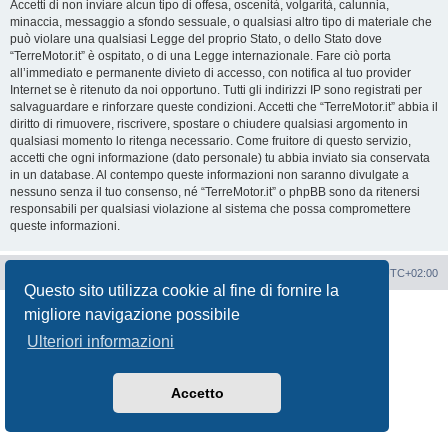
Accetti di non inviare alcun tipo di offesa, oscenità, volgarità, calunnia,
minaccia, messaggio a sfondo sessuale, o qualsiasi altro tipo di materiale che
può violare una qualsiasi Legge del proprio Stato, o dello Stato dove
“TerreMotor.it” è ospitato, o di una Legge internazionale. Fare ciò porta
all’immediato e permanente divieto di accesso, con notifica al tuo provider
Internet se è ritenuto da noi opportuno. Tutti gli indirizzi IP sono registrati per
salvaguardare e rinforzare queste condizioni. Accetti che “TerreMotor.it” abbia il
diritto di rimuovere, riscrivere, spostare o chiudere qualsiasi argomento in
qualsiasi momento lo ritenga necessario. Come fruitore di questo servizio,
accetti che ogni informazione (dato personale) tu abbia inviato sia conservata
in un database. Al contempo queste informazioni non saranno divulgate a
nessuno senza il tuo consenso, né “TerreMotor.it” o phpBB sono da ritenersi
responsabili per qualsiasi violazione al sistema che possa compromettere
queste informazioni.
Portale
Indice Forum
Tutti gli orari sono
UTC+02:00
Questo sito utilizza cookie al fine di fornire la
Creato da
phpBB
® Forum Software © phpBB Limited
migliore navigazione possibile
Traduzione Italiana
phpBB-Italia.it
Ulteriori informazioni
Privacy
|
Condizioni
Accetto