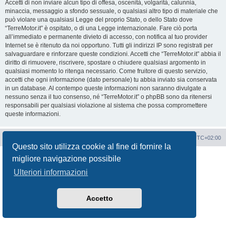
Accetti di non inviare alcun tipo di offesa, oscenità, volgarità, calunnia,
minaccia, messaggio a sfondo sessuale, o qualsiasi altro tipo di materiale che
può violare una qualsiasi Legge del proprio Stato, o dello Stato dove
“TerreMotor.it” è ospitato, o di una Legge internazionale. Fare ciò porta
all’immediato e permanente divieto di accesso, con notifica al tuo provider
Internet se è ritenuto da noi opportuno. Tutti gli indirizzi IP sono registrati per
salvaguardare e rinforzare queste condizioni. Accetti che “TerreMotor.it” abbia il
diritto di rimuovere, riscrivere, spostare o chiudere qualsiasi argomento in
qualsiasi momento lo ritenga necessario. Come fruitore di questo servizio,
accetti che ogni informazione (dato personale) tu abbia inviato sia conservata
in un database. Al contempo queste informazioni non saranno divulgate a
nessuno senza il tuo consenso, né “TerreMotor.it” o phpBB sono da ritenersi
responsabili per qualsiasi violazione al sistema che possa compromettere
queste informazioni.
Portale
Indice Forum
Tutti gli orari sono
UTC+02:00
Questo sito utilizza cookie al fine di fornire la
Creato da
phpBB
® Forum Software © phpBB Limited
migliore navigazione possibile
Traduzione Italiana
phpBB-Italia.it
Ulteriori informazioni
Privacy
|
Condizioni
Accetto