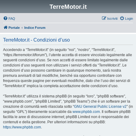
TerreMotor.it
FAQ
Iscriviti
Login
Portale
Indice Forum
TerreMotor.it - Condizioni d’uso
Accedendo a “TerreMotor.it” (in seguito “noi”, “nostro”, “TerreMotor.it”,
“https://terremotor.it/forum”), l’utente accetta di essere vincolato legalmente alle
seguenti condizioni d’uso. Se non accetti di essere limitato legalmente dalle
condizioni d’uso seguenti non utilizzare i servizi offerti da “TerreMotor.it”. Le
condizioni d’uso possono cambiare in qualunque momento, sarà nostra
premura avvisarti di tali modifiche, benché sia opportuno controllare con
frequenza queste pagine per eventuali modifiche, dato che l’uso dei servizi di
“TerreMotor.it” implica la completa accettazione delle condizioni d’uso.
“TerreMotor.it” utilizza il sistema phpBB (in seguito “loro”, “phpBB software”,
“www.phpbb.com”, “phpBB Limited”, “phpBB Teams”) che è un software per la
creazione di comunità web rilasciata sotto “
GNU General Public License v2
” (in
seguito “GPL”) liberamente scaricabile da
www.phpbb.com
. Il software phpBB
facilita le aree di discussione internet; phpBB Limited non è responsabile dei
contenuti e della gestione. Per ulteriori informazioni su phpBB:
https://www.phpbb.com
.