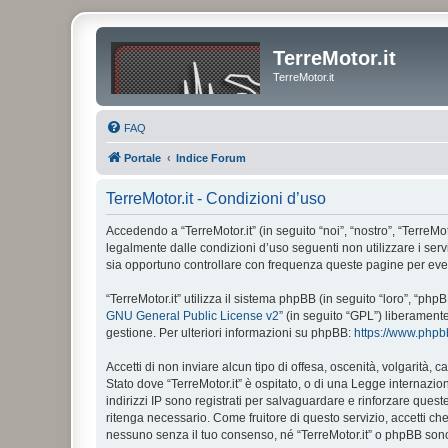
TerreMotor.it
TerreMotor.it
FAQ
Portale
Indice Forum
TerreMotor.it - Condizioni d’uso
Accedendo a “TerreMotor.it” (in seguito “noi”, “nostro”, “TerreMot
legalmente dalle condizioni d’uso seguenti non utilizzare i ser
sia opportuno controllare con frequenza queste pagine per eventu
“TerreMotor.it” utilizza il sistema phpBB (in seguito “loro”, “
GNU General Public License v2
” (in seguito “GPL”) liberament
gestione. Per ulteriori informazioni su phpBB:
https://www.php
Accetti di non inviare alcun tipo di offesa, oscenità, volgarità,
Stato dove “TerreMotor.it” è ospitato, o di una Legge internazion
indirizzi IP sono registrati per salvaguardare e rinforzare quest
ritenga necessario. Come fruitore di questo servizio, accetti c
nessuno senza il tuo consenso, né “TerreMotor.it” o phpBB sono