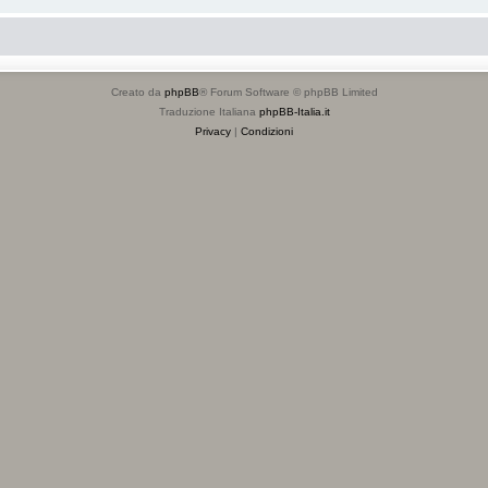
Creato da
phpBB
® Forum Software © phpBB Limited
Traduzione Italiana
phpBB-Italia.it
Privacy
|
Condizioni