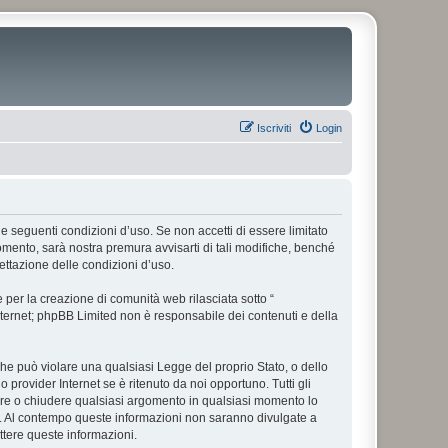
Iscriviti
Login
alle seguenti condizioni d’uso. Se non accetti di essere limitato
omento, sarà nostra premura avvisarti di tali modifiche, benché
ettazione delle condizioni d’uso.
per la creazione di comunità web rilasciata sotto “
 internet; phpBB Limited non è responsabile dei contenuti e della
 che può violare una qualsiasi Legge del proprio Stato, o dello
 provider Internet se è ritenuto da noi opportuno. Tutti gli
postare o chiudere qualsiasi argomento in qualsiasi momento lo
se. Al contempo queste informazioni non saranno divulgate a
tere queste informazioni.