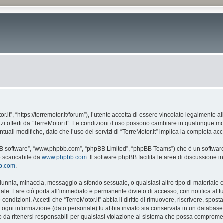
or.it”, “https://terremotor.it/forum”), l’utente accetta di essere vincolato legalmente 
vizi offerti da “TerreMotor.it”. Le condizioni d’uso possono cambiare in qualunque m
ali modifiche, dato che l’uso dei servizi di “TerreMotor.it” implica la completa acc
phpBB software”, “www.phpbb.com”, “phpBB Limited”, “phpBB Teams”) che è un software 
e scaricabile da
www.phpbb.com
. Il software phpBB facilita le aree di discussione
bb.com
.
 calunnia, minaccia, messaggio a sfondo sessuale, o qualsiasi altro tipo di materiale
ale. Fare ciò porta all’immediato e permanente divieto di accesso, con notifica al tuo
e condizioni. Accetti che “TerreMotor.it” abbia il diritto di rimuovere, riscrivere, s
he ogni informazione (dato personale) tu abbia inviato sia conservata in un databa
 da ritenersi responsabili per qualsiasi violazione al sistema che possa compromet