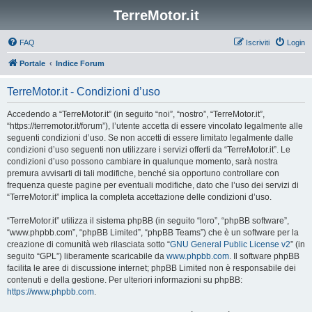
TerreMotor.it
FAQ
Iscriviti
Login
Portale
Indice Forum
TerreMotor.it - Condizioni d’uso
Accedendo a “TerreMotor.it” (in seguito “noi”, “nostro”, “TerreMotor.it”,
“https://terremotor.it/forum”), l’utente accetta di essere vincolato legalmente alle
seguenti condizioni d’uso. Se non accetti di essere limitato legalmente dalle
condizioni d’uso seguenti non utilizzare i servizi offerti da “TerreMotor.it”. Le
condizioni d’uso possono cambiare in qualunque momento, sarà nostra
premura avvisarti di tali modifiche, benché sia opportuno controllare con
frequenza queste pagine per eventuali modifiche, dato che l’uso dei servizi di
“TerreMotor.it” implica la completa accettazione delle condizioni d’uso.
“TerreMotor.it” utilizza il sistema phpBB (in seguito “loro”, “phpBB software”,
“www.phpbb.com”, “phpBB Limited”, “phpBB Teams”) che è un software per la
creazione di comunità web rilasciata sotto “
GNU General Public License v2
” (in
seguito “GPL”) liberamente scaricabile da
www.phpbb.com
. Il software phpBB
facilita le aree di discussione internet; phpBB Limited non è responsabile dei
contenuti e della gestione. Per ulteriori informazioni su phpBB:
https://www.phpbb.com
.