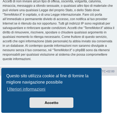
Accetti di non inviare alcun tipo di offesa, oscenità, volgarità, calunnia,
minaccia, messaggio a sfondo sessuale, o qualsiasi altro tipo di materiale che
può violare una qualsiasi Legge del proprio Stato, o dello Stato dove
“TerreMotor.it” è ospitato, o di una Legge internazionale. Fare ciò porta
all’immediato e permanente divieto di accesso, con notifica al tuo provider
Internet se è ritenuto da noi opportuno. Tutti gli indirizzi IP sono registrati per
salvaguardare e rinforzare queste condizioni. Accetti che “TerreMotor.it” abbia il
diritto di rimuovere, riscrivere, spostare o chiudere qualsiasi argomento in
qualsiasi momento lo ritenga necessario. Come fruitore di questo servizio,
accetti che ogni informazione (dato personale) tu abbia inviato sia conservata
in un database. Al contempo queste informazioni non saranno divulgate a
nessuno senza il tuo consenso, né “TerreMotor.it” o phpBB sono da ritenersi
responsabili per qualsiasi violazione al sistema che possa compromettere
queste informazioni.
Portale
Indice Forum
Tutti gli orari sono
UTC+02:00
Questo sito utilizza cookie al fine di fornire la
Creato da
phpBB
® Forum Software © phpBB Limited
migliore navigazione possibile
Traduzione Italiana
phpBB-Italia.it
Ulteriori informazioni
Privacy
|
Condizioni
Accetto