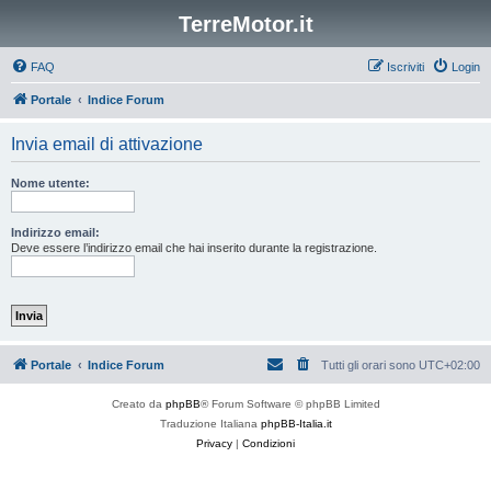
TerreMotor.it
FAQ
Iscriviti
Login
Portale
Indice Forum
Invia email di attivazione
Nome utente:
Indirizzo email:
Deve essere l’indirizzo email che hai inserito durante la registrazione.
Portale
Indice Forum
Tutti gli orari sono
UTC+02:00
Creato da
phpBB
® Forum Software © phpBB Limited
Traduzione Italiana
phpBB-Italia.it
Privacy
|
Condizioni