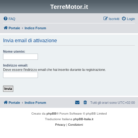
TerreMotor.it
FAQ
Iscriviti
Login
Portale
Indice Forum
Invia email di attivazione
Nome utente:
Indirizzo email:
Deve essere l’indirizzo email che hai inserito durante la registrazione.
Portale
Indice Forum
Tutti gli orari sono
UTC+02:00
Creato da
phpBB
® Forum Software © phpBB Limited
Traduzione Italiana
phpBB-Italia.it
Privacy
|
Condizioni