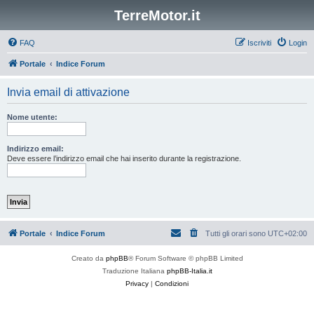
TerreMotor.it
FAQ
Iscriviti
Login
Portale
Indice Forum
Invia email di attivazione
Nome utente:
Indirizzo email:
Deve essere l’indirizzo email che hai inserito durante la registrazione.
Portale
Indice Forum
Tutti gli orari sono
UTC+02:00
Creato da
phpBB
® Forum Software © phpBB Limited
Traduzione Italiana
phpBB-Italia.it
Privacy
|
Condizioni