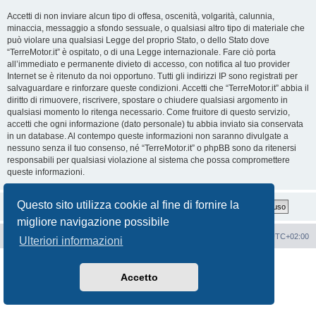
Accetti di non inviare alcun tipo di offesa, oscenità, volgarità, calunnia,
minaccia, messaggio a sfondo sessuale, o qualsiasi altro tipo di materiale che
può violare una qualsiasi Legge del proprio Stato, o dello Stato dove
“TerreMotor.it” è ospitato, o di una Legge internazionale. Fare ciò porta
all’immediato e permanente divieto di accesso, con notifica al tuo provider
Internet se è ritenuto da noi opportuno. Tutti gli indirizzi IP sono registrati per
salvaguardare e rinforzare queste condizioni. Accetti che “TerreMotor.it” abbia il
diritto di rimuovere, riscrivere, spostare o chiudere qualsiasi argomento in
qualsiasi momento lo ritenga necessario. Come fruitore di questo servizio,
accetti che ogni informazione (dato personale) tu abbia inviato sia conservata
in un database. Al contempo queste informazioni non saranno divulgate a
nessuno senza il tuo consenso, né “TerreMotor.it” o phpBB sono da ritenersi
responsabili per qualsiasi violazione al sistema che possa compromettere
queste informazioni.
Questo sito utilizza cookie al fine di fornire la
migliore navigazione possibile
Portale
Indice Forum
Tutti gli orari sono
UTC+02:00
Ulteriori informazioni
Creato da
phpBB
® Forum Software © phpBB Limited
Traduzione Italiana
phpBB-Italia.it
Accetto
Privacy
|
Condizioni