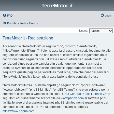
TerreMotor.it
FAQ
Login
Portale
Indice Forum
Lingua:
TerreMotor.it - Registrazione
Accedendo a “TerreMotor.it” (in seguito “noi”, “nostro”, “TerreMotor.it”,
“https://terremotor.it/forum”), l’utente accetta di essere vincolato legalmente alle
seguenti condizioni d’uso. Se non accetti di essere limitato legalmente dalle
condizioni d’uso seguenti non utilizzare i servizi offerti da “TerreMotor.it”. Le
condizioni d’uso possono cambiare in qualunque momento, sarà nostra
premura avvisarti di tali modifiche, benché sia opportuno controllare con
frequenza queste pagine per eventuali modifiche, dato che l’uso dei servizi di
“TerreMotor.it” implica la completa accettazione delle condizioni d’uso.
“TerreMotor.it” utilizza il sistema phpBB (in seguito “loro”, “phpBB software”,
“www.phpbb.com”, “phpBB Limited”, “phpBB Teams”) che è un software per la
creazione di comunità web rilasciata sotto “
GNU General Public License v2
” (in
seguito “GPL”) liberamente scaricabile da
www.phpbb.com
. Il software phpBB
facilita le aree di discussione internet; phpBB Limited non è responsabile dei
contenuti e della gestione. Per ulteriori informazioni su phpBB:
https://www.phpbb.com
.