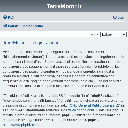
TerreMotor.it
FAQ
Login
Portale
Indice Forum
Lingua:
TerreMotor.it - Registrazione
Accedendo a “TerreMotor.it” (in seguito “noi”, “nostro”, “TerreMotor.it”,
“https://terremotor.it/forum”), l’utente accetta di essere vincolato legalmente alle
seguenti condizioni d’uso. Se non accetti di essere limitato legalmente dalle
condizioni d’uso seguenti non utilizzare i servizi offerti da “TerreMotor.it”. Le
condizioni d’uso possono cambiare in qualunque momento, sarà nostra
premura avvisarti di tali modifiche, benché sia opportuno controllare con
frequenza queste pagine per eventuali modifiche, dato che l’uso dei servizi di
“TerreMotor.it” implica la completa accettazione delle condizioni d’uso.
“TerreMotor.it” utilizza il sistema phpBB (in seguito “loro”, “phpBB software”,
“www.phpbb.com”, “phpBB Limited”, “phpBB Teams”) che è un software per la
creazione di comunità web rilasciata sotto “
GNU General Public License v2
” (in
seguito “GPL”) liberamente scaricabile da
www.phpbb.com
. Il software phpBB
facilita le aree di discussione internet; phpBB Limited non è responsabile dei
contenuti e della gestione. Per ulteriori informazioni su phpBB:
https://www.phpbb.com
.