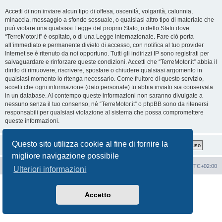
Accetti di non inviare alcun tipo di offesa, oscenità, volgarità, calunnia,
minaccia, messaggio a sfondo sessuale, o qualsiasi altro tipo di materiale che
può violare una qualsiasi Legge del proprio Stato, o dello Stato dove
“TerreMotor.it” è ospitato, o di una Legge internazionale. Fare ciò porta
all’immediato e permanente divieto di accesso, con notifica al tuo provider
Internet se è ritenuto da noi opportuno. Tutti gli indirizzi IP sono registrati per
salvaguardare e rinforzare queste condizioni. Accetti che “TerreMotor.it” abbia il
diritto di rimuovere, riscrivere, spostare o chiudere qualsiasi argomento in
qualsiasi momento lo ritenga necessario. Come fruitore di questo servizio,
accetti che ogni informazione (dato personale) tu abbia inviato sia conservata
in un database. Al contempo queste informazioni non saranno divulgate a
nessuno senza il tuo consenso, né “TerreMotor.it” o phpBB sono da ritenersi
responsabili per qualsiasi violazione al sistema che possa compromettere
queste informazioni.
Questo sito utilizza cookie al fine di fornire la
migliore navigazione possibile
Portale
Indice Forum
Tutti gli orari sono
UTC+02:00
Ulteriori informazioni
Creato da
phpBB
® Forum Software © phpBB Limited
Traduzione Italiana
phpBB-Italia.it
Accetto
Privacy
|
Condizioni