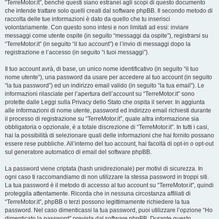
“TerreMotor.it”, benché questi siano estranei agli scopi di questo documento
che intende trattare solo quelli creati dal software phpBB. Il secondo metodo di
raccolta delle tue informazioni è dato da quello che tu inserisci
volontariamente. Con questo sono intesi e non limitati ad essi: inviare
messaggi come utente ospite (in seguito “messaggi da ospite”), registrarsi su
“TerreMotor.it” (in seguito “il tuo account”) e l’invio di messaggi dopo la
registrazione e l’accesso (in seguito “i tuoi messaggi”).
Il tuo account avrà, di base, un unico nome identificativo (in seguito “il tuo
nome utente”), una password da usare per accedere al tuo account (in seguito
“la tua password”) ed un indirizzo email valido (in seguito “la tua email”). Le
informazioni rilasciate per l’apertura dell’account su “TerreMotor.it” sono
protette dalle Leggi sulla Privacy dello Stato che ospita il server. In aggiunta
alle informazioni di nome utente, password ed indirizzo email richiesti durante
il processo di registrazione su “TerreMotor.it”, quale altra informazione sia
obbligatoria o opzionale, è a totale discrezione di “TerreMotor.it”. In tutti i casi,
hai la possibilità di selezionare quali delle informazioni che hai fornito possano
essere rese pubbliche. All’interno del tuo account, hai facoltà di opt-in o opt-out
sul generatore automatico di email del software phpBB.
La password viene criptata (hash unidirezionale) per motivi di sicurezza. In
ogni caso ti raccomandiamo di non utilizzare la stessa password in troppi siti.
La tua password è il metodo di accesso al tuo account su “TerreMotor.it”, quindi
proteggila attentamente. Ricorda che in nessuna circostanza affiliati di
“TerreMotor.it”, phpBB o terzi possono legittimamente richiedere la tua
password. Nel caso dimenticassi la tua password, puoi utilizzare l’opzione “Ho
dimenticato la password” prevista dal software phpBB. Durante questo