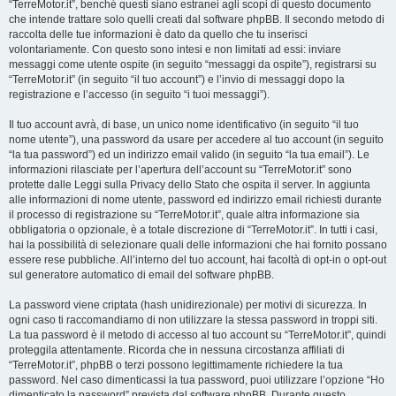
“TerreMotor.it”, benché questi siano estranei agli scopi di questo documento
che intende trattare solo quelli creati dal software phpBB. Il secondo metodo di
raccolta delle tue informazioni è dato da quello che tu inserisci
volontariamente. Con questo sono intesi e non limitati ad essi: inviare
messaggi come utente ospite (in seguito “messaggi da ospite”), registrarsi su
“TerreMotor.it” (in seguito “il tuo account”) e l’invio di messaggi dopo la
registrazione e l’accesso (in seguito “i tuoi messaggi”).
Il tuo account avrà, di base, un unico nome identificativo (in seguito “il tuo
nome utente”), una password da usare per accedere al tuo account (in seguito
“la tua password”) ed un indirizzo email valido (in seguito “la tua email”). Le
informazioni rilasciate per l’apertura dell’account su “TerreMotor.it” sono
protette dalle Leggi sulla Privacy dello Stato che ospita il server. In aggiunta
alle informazioni di nome utente, password ed indirizzo email richiesti durante
il processo di registrazione su “TerreMotor.it”, quale altra informazione sia
obbligatoria o opzionale, è a totale discrezione di “TerreMotor.it”. In tutti i casi,
hai la possibilità di selezionare quali delle informazioni che hai fornito possano
essere rese pubbliche. All’interno del tuo account, hai facoltà di opt-in o opt-out
sul generatore automatico di email del software phpBB.
La password viene criptata (hash unidirezionale) per motivi di sicurezza. In
ogni caso ti raccomandiamo di non utilizzare la stessa password in troppi siti.
La tua password è il metodo di accesso al tuo account su “TerreMotor.it”, quindi
proteggila attentamente. Ricorda che in nessuna circostanza affiliati di
“TerreMotor.it”, phpBB o terzi possono legittimamente richiedere la tua
password. Nel caso dimenticassi la tua password, puoi utilizzare l’opzione “Ho
dimenticato la password” prevista dal software phpBB. Durante questo