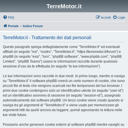
TerreMotor.it
FAQ
Iscriviti
Login
Portale
Indice Forum
TerreMotor.it - Trattamento dei dati personali
Questo paragrafo spiega dettagliatamente come “TerreMotor.it” ed eventuali
affiliati (in seguito “noi”, “nostro”, “TerreMotor.it”, “https://terremotor.it/forum”) e
phpBB (in seguito “essi”, “loro”, “phpBB software”, “www.phpbb.com”, “phpBB
Limited”, “phpBB Teams”) usano le informazioni raccolte durante qualsiasi
sessione d’uso da te effettuata (in seguito “le tue informazioni”).
Le tue informazioni sono raccolte in due modi. In primo luogo, mentre si naviga
su “TerreMotor.it” il software phpBB creerà un certo numero di cookie, che sono
piccoli file di testo che vengono scaricati nei file temporanei del tuo browser. I
primi due cookie contengono solo un identificativo utente (in seguito “user-id”)
ed un identificativo anonimo di sessione (in seguito “session-id”), assegnato
automaticamente dal software phpBB. Un terzo cookie viene creato quando si
naviga tra gli argomenti di “TerreMotor.it” e viene usato per memorizzare gli
argomenti letti da quelli ancora da leggere, quindi agevolando la lettura nelle
tue visite future.
Possiamo anche generare cookie esterni al software phpBB mentre navighi su