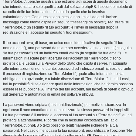
“TerreMotor.it”, benché questi siano estranei agli scopi di questo documento
che intende trattare solo quelli creati dal software phpBB. Il secondo metodo di
raccolta delle tue informazioni è dato da quello che tu inserisci
volontariamente. Con questo sono intesi e non limitati ad essi: inviare
messaggi come utente ospite (in seguito “messaggi da ospite”), registrarsi su
“TerreMotor.it” (in seguito “il tuo account”) e l’invio di messaggi dopo la
registrazione e l’accesso (in seguito “i tuoi messaggi”).
Il tuo account avrà, di base, un unico nome identificativo (in seguito “il tuo
nome utente”), una password da usare per accedere al tuo account (in seguito
“la tua password”) ed un indirizzo email valido (in seguito “la tua email”). Le
informazioni rilasciate per l’apertura dell’account su “TerreMotor.it” sono
protette dalle Leggi sulla Privacy dello Stato che ospita il server. In aggiunta
alle informazioni di nome utente, password ed indirizzo email richiesti durante
il processo di registrazione su “TerreMotor.it”, quale altra informazione sia
obbligatoria o opzionale, è a totale discrezione di “TerreMotor.it”. In tutti i casi,
hai la possibilità di selezionare quali delle informazioni che hai fornito possano
essere rese pubbliche. All’interno del tuo account, hai facoltà di opt-in o opt-out
sul generatore automatico di email del software phpBB.
La password viene criptata (hash unidirezionale) per motivi di sicurezza. In
ogni caso ti raccomandiamo di non utilizzare la stessa password in troppi siti.
La tua password è il metodo di accesso al tuo account su “TerreMotor.it”, quindi
proteggila attentamente. Ricorda che in nessuna circostanza affiliati di
“TerreMotor.it”, phpBB o terzi possono legittimamente richiedere la tua
password. Nel caso dimenticassi la tua password, puoi utilizzare l’opzione “Ho
dimenticato la password” prevista dal software phpBB. Durante questo