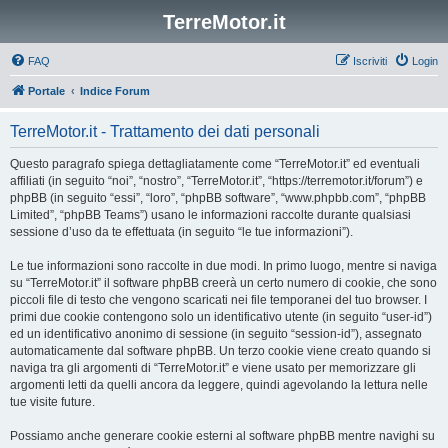
TerreMotor.it
FAQ
Iscriviti
Login
Portale
Indice Forum
TerreMotor.it - Trattamento dei dati personali
Questo paragrafo spiega dettagliatamente come “TerreMotor.it” ed eventuali
affiliati (in seguito “noi”, “nostro”, “TerreMotor.it”, “https://terremotor.it/forum”) e
phpBB (in seguito “essi”, “loro”, “phpBB software”, “www.phpbb.com”, “phpBB
Limited”, “phpBB Teams”) usano le informazioni raccolte durante qualsiasi
sessione d’uso da te effettuata (in seguito “le tue informazioni”).
Le tue informazioni sono raccolte in due modi. In primo luogo, mentre si naviga
su “TerreMotor.it” il software phpBB creerà un certo numero di cookie, che sono
piccoli file di testo che vengono scaricati nei file temporanei del tuo browser. I
primi due cookie contengono solo un identificativo utente (in seguito “user-id”)
ed un identificativo anonimo di sessione (in seguito “session-id”), assegnato
automaticamente dal software phpBB. Un terzo cookie viene creato quando si
naviga tra gli argomenti di “TerreMotor.it” e viene usato per memorizzare gli
argomenti letti da quelli ancora da leggere, quindi agevolando la lettura nelle
tue visite future.
Possiamo anche generare cookie esterni al software phpBB mentre navighi su