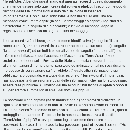
“TerreMotor.it”, benché questi siano estranei agli scopi di questo documento
che intende trattare solo quelli creati dal software phpBB. Il secondo metodo di
raccolta delle tue informazioni è dato da quello che tu inserisci
volontariamente. Con questo sono intesi e non limitati ad essi: inviare
messaggi come utente ospite (in seguito “messaggi da ospite”), registrarsi su
“TerreMotor.it” (in seguito “il tuo account”) e l’invio di messaggi dopo la
registrazione e l’accesso (in seguito “i tuoi messaggi”).
Il tuo account avrà, di base, un unico nome identificativo (in seguito “il tuo
nome utente”), una password da usare per accedere al tuo account (in seguito
“la tua password”) ed un indirizzo email valido (in seguito “la tua email”). Le
informazioni rilasciate per l’apertura dell’account su “TerreMotor.it” sono
protette dalle Leggi sulla Privacy dello Stato che ospita il server. In aggiunta
alle informazioni di nome utente, password ed indirizzo email richiesti durante
il processo di registrazione su “TerreMotor.it”, quale altra informazione sia
obbligatoria o opzionale, è a totale discrezione di “TerreMotor.it”. In tutti i casi,
hai la possibilità di selezionare quali delle informazioni che hai fornito possano
essere rese pubbliche. All’interno del tuo account, hai facoltà di opt-in o opt-out
sul generatore automatico di email del software phpBB.
La password viene criptata (hash unidirezionale) per motivi di sicurezza. In
ogni caso ti raccomandiamo di non utilizzare la stessa password in troppi siti.
La tua password è il metodo di accesso al tuo account su “TerreMotor.it”, quindi
proteggila attentamente. Ricorda che in nessuna circostanza affiliati di
“TerreMotor.it”, phpBB o terzi possono legittimamente richiedere la tua
password. Nel caso dimenticassi la tua password, puoi utilizzare l’opzione “Ho
dimenticato la password” prevista dal software phpBB. Durante questo