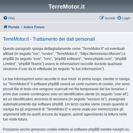
TerreMotor.it
FAQ
Iscriviti
Login
Portale
Indice Forum
TerreMotor.it - Trattamento dei dati personali
Questo paragrafo spiega dettagliatamente come “TerreMotor.it” ed eventuali
affiliati (in seguito “noi”, “nostro”, “TerreMotor.it”, “https://terremotor.it/forum”) e
phpBB (in seguito “essi”, “loro”, “phpBB software”, “www.phpbb.com”, “phpBB
Limited”, “phpBB Teams”) usano le informazioni raccolte durante qualsiasi
sessione d’uso da te effettuata (in seguito “le tue informazioni”).
Le tue informazioni sono raccolte in due modi. In primo luogo, mentre si naviga
su “TerreMotor.it” il software phpBB creerà un certo numero di cookie, che sono
piccoli file di testo che vengono scaricati nei file temporanei del tuo browser. I
primi due cookie contengono solo un identificativo utente (in seguito “user-id”)
ed un identificativo anonimo di sessione (in seguito “session-id”), assegnato
automaticamente dal software phpBB. Un terzo cookie viene creato quando si
naviga tra gli argomenti di “TerreMotor.it” e viene usato per memorizzare gli
argomenti letti da quelli ancora da leggere, quindi agevolando la lettura nelle
tue visite future.
Possiamo anche generare cookie esterni al software phpBB mentre navighi su