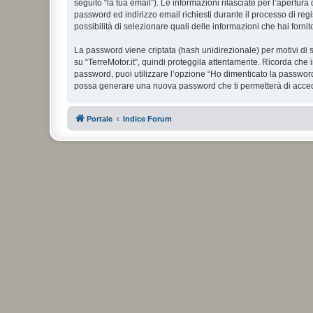
seguito “la tua email”). Le informazioni rilasciate per l’apertura
password ed indirizzo email richiesti durante il processo di regist
possibilità di selezionare quali delle informazioni che hai forn
La password viene criptata (hash unidirezionale) per motivi di s
su “TerreMotor.it”, quindi proteggila attentamente. Ricorda che 
password, puoi utilizzare l’opzione “Ho dimenticato la password
possa generare una nuova password che ti permetterà di acce
Portale
Indice Forum