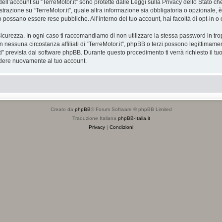
 dell’account su “TerreMotor.it” sono protette dalle Leggi sulla Privacy dello Stato ch
razione su “TerreMotor.it”, quale altra informazione sia obbligatoria o opzionale, è a t
ito possano essere rese pubbliche. All’interno del tuo account, hai facoltà di opt-in
icurezza. In ogni caso ti raccomandiamo di non utilizzare la stessa password in tro
in nessuna circostanza affiliati di “TerreMotor.it”, phpBB o terzi possono legittimam
” prevista dal software phpBB. Durante questo procedimento ti verrà richiesto il t
dere nuovamente al tuo account.
Creato da
phpBB
® Forum Software © phpBB Limited
Traduzione Italiana
phpBB-Italia.it
Privacy
|
Condizioni