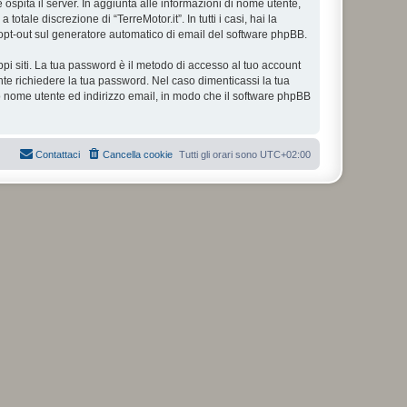
e ospita il server. In aggiunta alle informazioni di nome utente,
otale discrezione di “TerreMotor.it”. In tutti i casi, hai la
 o opt-out sul generatore automatico di email del software phpBB.
ppi siti. La tua password è il metodo di accesso al tuo account
ente richiedere la tua password. Nel caso dimenticassi la tua
uo nome utente ed indirizzo email, in modo che il software phpBB
Contattaci
Cancella cookie
Tutti gli orari sono
UTC+02:00