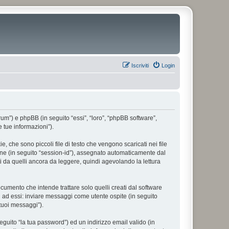
Iscriviti
Login
forum”) e phpBB (in seguito “essi”, “loro”, “phpBB software”,
 tue informazioni”).
, che sono piccoli file di testo che vengono scaricati nei file
ione (in seguito “session-id”), assegnato automaticamente dal
i da quelli ancora da leggere, quindi agevolando la lettura
umento che intende trattare solo quelli creati dal software
i ad essi: inviare messaggi come utente ospite (in seguito
 tuoi messaggi”).
eguito “la tua password”) ed un indirizzo email valido (in