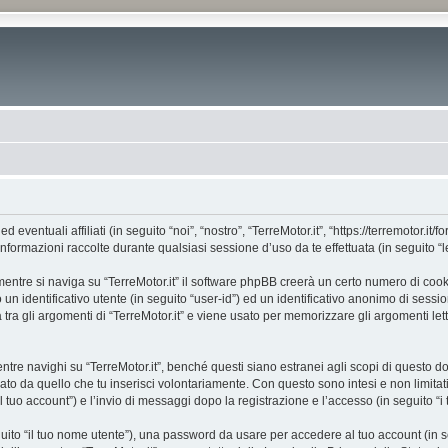
entuali affiliati (in seguito “noi”, “nostro”, “TerreMotor.it”, “https://terremotor.it/
mazioni raccolte durante qualsiasi sessione d’uso da te effettuata (in seguito “le
entre si naviga su “TerreMotor.it” il software phpBB creerà un certo numero di cookie
un identificativo utente (in seguito “user-id”) ed un identificativo anonimo di sess
ra gli argomenti di “TerreMotor.it” e viene usato per memorizzare gli argomenti lett
 navighi su “TerreMotor.it”, benché questi siano estranei agli scopi di questo doc
ato da quello che tu inserisci volontariamente. Con questo sono intesi e non limitat
“il tuo account”) e l’invio di messaggi dopo la registrazione e l’accesso (in seguito “i
eguito “il tuo nome utente”), una password da usare per accedere al tuo account (in s