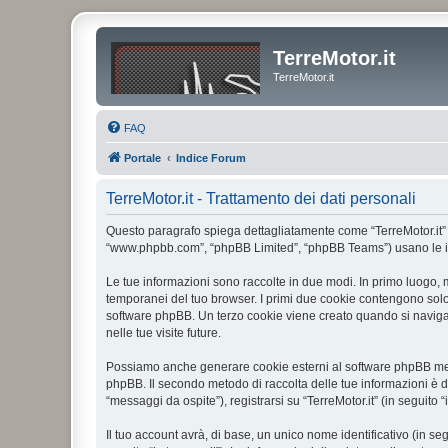
TerreMotor.it
TerreMotor.it
FAQ
Portale
Indice Forum
TerreMotor.it - Trattamento dei dati personali
Questo paragrafo spiega dettagliatamente come “TerreMotor.it” ed ev
“www.phpbb.com”, “phpBB Limited”, “phpBB Teams”) usano le infor
Le tue informazioni sono raccolte in due modi. In primo luogo, m
temporanei del tuo browser. I primi due cookie contengono solo 
software phpBB. Un terzo cookie viene creato quando si naviga t
nelle tue visite future.
Possiamo anche generare cookie esterni al software phpBB mentre
phpBB. Il secondo metodo di raccolta delle tue informazioni è d
“messaggi da ospite”), registrarsi su “TerreMotor.it” (in seguito 
Il tuo account avrà, di base, un unico nome identificativo (in s