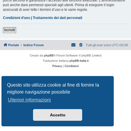
pochi secondi e garantisce l’accesso alle funzioni avanzate. L’amministratore
può anche dare permessi speciali agli utenti. Prima di eseguire il login
assicurati di aver letto i termini d’uso e le varie regole.
Condizioni d’uso
|
Trattamento dei dati personali
Iscriviti
Portale
Indice Forum
Tutti gli orari sono
UTC+02:00
Creato da
phpBB
® Forum Software © phpBB Limited
Traduzione Italiana
phpBB-Italia.it
Privacy
|
Condizioni
Questo sito utilizza cookie al fine di fornire la
migliore navigazione possibile
Ulteriori informazioni
Accetto