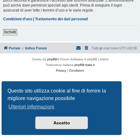
pochi secondi e garantisce l’accesso alle funzioni avanzate. L’amministratore
può anche dare permessi speciali agli utenti. Prima di eseguire il login
assicurati di aver letto i termini d’uso e le varie regole.
Condizioni d’uso
|
Trattamento dei dati personali
Iscriviti
Portale
Indice Forum
Tutti gli orari sono
UTC+02:00
Creato da
phpBB
® Forum Software © phpBB Limited
Traduzione Italiana
phpBB-Italia.it
Privacy
|
Condizioni
Questo sito utilizza cookie al fine di fornire la
migliore navigazione possibile
Ulteriori informazioni
Accetto