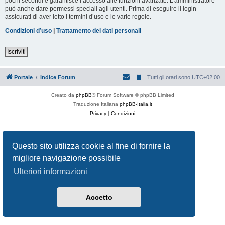
pochi secondi e garantisce l’accesso alle funzioni avanzate. L’amministratore
può anche dare permessi speciali agli utenti. Prima di eseguire il login
assicurati di aver letto i termini d’uso e le varie regole.
Condizioni d’uso
|
Trattamento dei dati personali
Iscriviti
Portale
Indice Forum
Tutti gli orari sono
UTC+02:00
Creato da
phpBB
® Forum Software © phpBB Limited
Traduzione Italiana
phpBB-Italia.it
Privacy
|
Condizioni
Questo sito utilizza cookie al fine di fornire la
migliore navigazione possibile
Ulteriori informazioni
Accetto