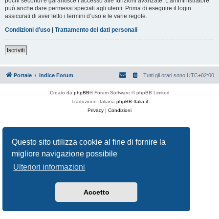
pochi secondi e garantisce l’accesso alle funzioni avanzate. L’amministratore
può anche dare permessi speciali agli utenti. Prima di eseguire il login
assicurati di aver letto i termini d’uso e le varie regole.
Condizioni d’uso
|
Trattamento dei dati personali
Iscriviti
Portale
Indice Forum
Tutti gli orari sono
UTC+02:00
Creato da
phpBB
® Forum Software © phpBB Limited
Traduzione Italiana
phpBB-Italia.it
Privacy
|
Condizioni
Questo sito utilizza cookie al fine di fornire la
migliore navigazione possibile
Ulteriori informazioni
Accetto