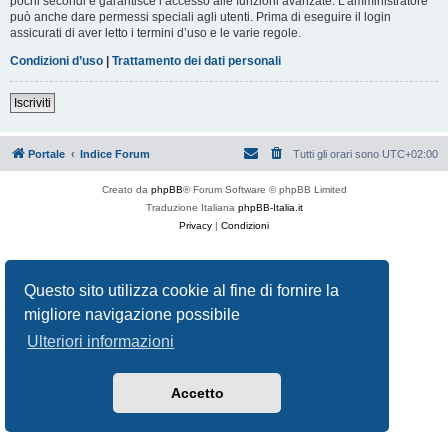
pochi secondi e garantisce l’accesso alle funzioni avanzate. L’amministratore
può anche dare permessi speciali agli utenti. Prima di eseguire il login
assicurati di aver letto i termini d’uso e le varie regole.
Condizioni d’uso
|
Trattamento dei dati personali
Iscriviti
Portale
Indice Forum
Tutti gli orari sono
UTC+02:00
Creato da
phpBB
® Forum Software © phpBB Limited
Traduzione Italiana
phpBB-Italia.it
Privacy
|
Condizioni
Questo sito utilizza cookie al fine di fornire la
migliore navigazione possibile
Ulteriori informazioni
Accetto