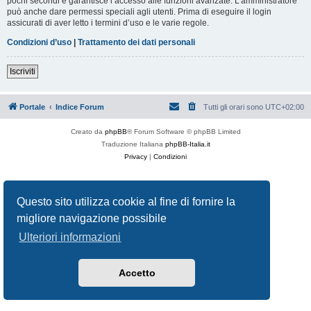
pochi secondi e garantisce l’accesso alle funzioni avanzate. L’amministratore
può anche dare permessi speciali agli utenti. Prima di eseguire il login
assicurati di aver letto i termini d’uso e le varie regole.
Condizioni d’uso
|
Trattamento dei dati personali
Iscriviti
Portale
Indice Forum
Tutti gli orari sono
UTC+02:00
Creato da
phpBB
® Forum Software © phpBB Limited
Traduzione Italiana
phpBB-Italia.it
Privacy
|
Condizioni
Questo sito utilizza cookie al fine di fornire la
migliore navigazione possibile
Ulteriori informazioni
Accetto