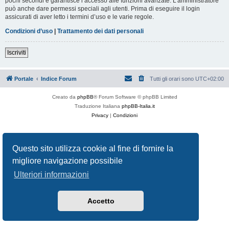
pochi secondi e garantisce l’accesso alle funzioni avanzate. L’amministratore
può anche dare permessi speciali agli utenti. Prima di eseguire il login
assicurati di aver letto i termini d’uso e le varie regole.
Condizioni d’uso
|
Trattamento dei dati personali
Iscriviti
Portale
Indice Forum
Tutti gli orari sono
UTC+02:00
Creato da
phpBB
® Forum Software © phpBB Limited
Traduzione Italiana
phpBB-Italia.it
Privacy
|
Condizioni
Questo sito utilizza cookie al fine di fornire la
migliore navigazione possibile
Ulteriori informazioni
Accetto