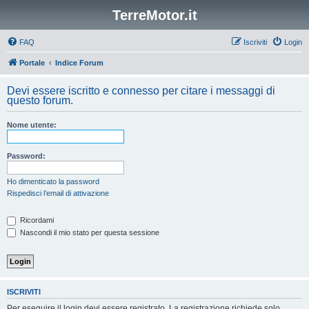
TerreMotor.it
FAQ
Iscriviti
Login
Portale
Indice Forum
Devi essere iscritto e connesso per citare i messaggi di
questo forum.
Nome utente:
Password:
Ho dimenticato la password
Rispedisci l’email di attivazione
Ricordami
Nascondi il mio stato per questa sessione
ISCRIVITI
Per eseguire il login devi essere registrato. La registrazione richiede solo