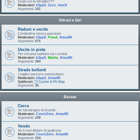
Guidi con le infradito???
Moderatori:
k3pp0
,
Zuzz
,
fast3r
Argomenti:
161
Ritrovi e Giri
Raduni e uscite
Condividi la stessa passione
Moderatori:
k3pp0
,
Freud
,
Artax80
Argomenti:
675
Uscite in pista
Per chi ama saettare tra i cordoli.
Moderatori:
k3pp0
,
Mattia
,
Artax80
Argomenti:
384
Strade bollenti
I migliori percorsi motociclistici.
Moderatori:
k3pp0
,
Artax80
Subforum:
Cucine & Pit Stop
Argomenti:
30
Bazaar
Cerco
Se hai bisogno di ricambi...
Moderatori:
CountZero
,
Artax80
Argomenti:
248
Vendo
Se ti vuoi disfare di qualcosa
Moderatori:
CountZero
,
Artax80
Argomenti:
254