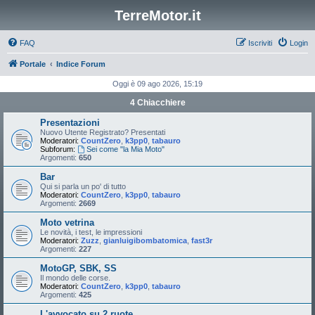
TerreMotor.it
FAQ
Iscriviti
Login
Portale
Indice Forum
Oggi è 09 ago 2026, 15:19
4 Chiacchiere
Presentazioni
Nuovo Utente Registrato? Presentati
Moderatori:
CountZero
,
k3pp0
,
tabauro
Subforum:
Sei come "la Mia Moto"
Argomenti:
650
Bar
Qui si parla un po' di tutto
Moderatori:
CountZero
,
k3pp0
,
tabauro
Argomenti:
2669
Moto vetrina
Le novità, i test, le impressioni
Moderatori:
Zuzz
,
gianluigibombatomica
,
fast3r
Argomenti:
227
MotoGP, SBK, SS
Il mondo delle corse.
Moderatori:
CountZero
,
k3pp0
,
tabauro
Argomenti:
425
L'avvocato su 2 ruote