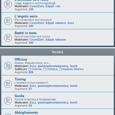
Leggi, leggine e azzeccagarbugli
Moderatori:
CountZero
,
k3pp0
,
robi
Argomenti:
125
L'angolo serio
Per condividere forti emozioni
Moderatori:
CountZero
,
k3pp0
,
tabauro
,
Zuzz
Argomenti:
343
Battiti in testa
Non di sola moto vive l'uomo
Moderatori:
CountZero
,
k3pp0
,
tabauro
Argomenti:
343
Tecnica
Officina
Motore, Manutenzione, ecc...
Moderatori:
Zuzz
,
gianluigibombatomica
,
fast3r
Subforum:
Gomme
,
Ciclistica
,
Impianto Elettrico
Argomenti:
826
Tuning
L'estetica è il tuo mestiere?
Moderatori:
Zuzz
,
gianluigibombatomica
,
fast3r
Argomenti:
57
Guida
Perché la tecnica è fondamentale
Moderatori:
Zuzz
,
gianluigibombatomica
,
fast3r
Argomenti:
53
Abbigliamento