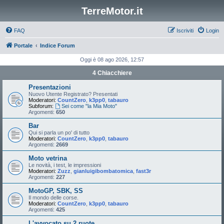
TerreMotor.it
FAQ
Iscriviti
Login
Portale
Indice Forum
Oggi è 08 ago 2026, 12:57
4 Chiacchiere
Presentazioni
Nuovo Utente Registrato? Presentati
Moderatori:
CountZero
,
k3pp0
,
tabauro
Subforum:
Sei come "la Mia Moto"
Argomenti:
650
Bar
Qui si parla un po' di tutto
Moderatori:
CountZero
,
k3pp0
,
tabauro
Argomenti:
2669
Moto vetrina
Le novità, i test, le impressioni
Moderatori:
Zuzz
,
gianluigibombatomica
,
fast3r
Argomenti:
227
MotoGP, SBK, SS
Il mondo delle corse.
Moderatori:
CountZero
,
k3pp0
,
tabauro
Argomenti:
425
L'avvocato su 2 ruote