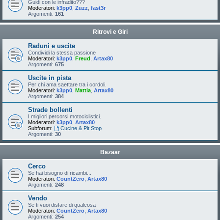
Guidi con le infradito???
Moderatori:
k3pp0
,
Zuzz
,
fast3r
Argomenti:
161
Ritrovi e Giri
Raduni e uscite
Condividi la stessa passione
Moderatori:
k3pp0
,
Freud
,
Artax80
Argomenti:
675
Uscite in pista
Per chi ama saettare tra i cordoli.
Moderatori:
k3pp0
,
Mattia
,
Artax80
Argomenti:
384
Strade bollenti
I migliori percorsi motociclistici.
Moderatori:
k3pp0
,
Artax80
Subforum:
Cucine & Pit Stop
Argomenti:
30
Bazaar
Cerco
Se hai bisogno di ricambi...
Moderatori:
CountZero
,
Artax80
Argomenti:
248
Vendo
Se ti vuoi disfare di qualcosa
Moderatori:
CountZero
,
Artax80
Argomenti:
254