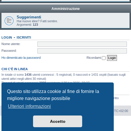
Amministrazione
Suggerimenti
Hai nuove idee? Fatti sentire.
Argomenti:
123
LOGIN
•
ISCRIVITI
Nome utente:
Password:
Ho dimenticato la password
Ricordami
CHI C’È IN LINEA
In totale ci sono
1436
utenti connessi : 5 registrati, 0 nascosti e 1431 ospiti (basato sugli
utenti attivi negli ultimi 30 minuti)
Record di utenti connessi:
2098
registrato il 30 lug 2026, 23:27
Questo sito utilizza cookie al fine di fornire la
STATISTICHE
migliore navigazione possibile
Totale messaggi
189350
• Totale argomenti
8226
• Totale iscritti
924
• Ultimo iscritto
jmfaiva
Ulteriori informazioni
Portale
Indice Forum
Tutti gli orari sono
UTC+02:00
Accetto
Creato da
phpBB
® Forum Software © phpBB Limited
Traduzione Italiana
phpBB-Italia.it