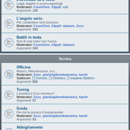
Leggi, leggine e azzeccagarbugli
Moderatori:
CountZero
,
k3pp0
,
robi
Argomenti:
125
L'angolo serio
Per condividere forti emozioni
Moderatori:
CountZero
,
k3pp0
,
tabauro
,
Zuzz
Argomenti:
343
Battiti in testa
Non di sola moto vive l'uomo
Moderatori:
CountZero
,
k3pp0
,
tabauro
Argomenti:
343
Tecnica
Officina
Motore, Manutenzione, ecc...
Moderatori:
Zuzz
,
gianluigibombatomica
,
fast3r
Subforum:
Gomme
,
Ciclistica
,
Impianto Elettrico
Argomenti:
826
Tuning
L'estetica è il tuo mestiere?
Moderatori:
Zuzz
,
gianluigibombatomica
,
fast3r
Argomenti:
57
Guida
Perché la tecnica è fondamentale
Moderatori:
Zuzz
,
gianluigibombatomica
,
fast3r
Argomenti:
53
Abbigliamento