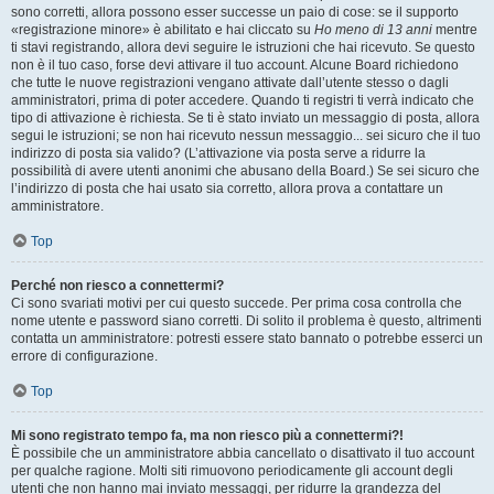
sono corretti, allora possono esser successe un paio di cose: se il supporto
«registrazione minore» è abilitato e hai cliccato su
Ho meno di 13 anni
mentre
ti stavi registrando, allora devi seguire le istruzioni che hai ricevuto. Se questo
non è il tuo caso, forse devi attivare il tuo account. Alcune Board richiedono
che tutte le nuove registrazioni vengano attivate dall’utente stesso o dagli
amministratori, prima di poter accedere. Quando ti registri ti verrà indicato che
tipo di attivazione è richiesta. Se ti è stato inviato un messaggio di posta, allora
segui le istruzioni; se non hai ricevuto nessun messaggio... sei sicuro che il tuo
indirizzo di posta sia valido? (L’attivazione via posta serve a ridurre la
possibilità di avere utenti anonimi che abusano della Board.) Se sei sicuro che
l’indirizzo di posta che hai usato sia corretto, allora prova a contattare un
amministratore.
Top
Perché non riesco a connettermi?
Ci sono svariati motivi per cui questo succede. Per prima cosa controlla che
nome utente e password siano corretti. Di solito il problema è questo, altrimenti
contatta un amministratore: potresti essere stato bannato o potrebbe esserci un
errore di configurazione.
Top
Mi sono registrato tempo fa, ma non riesco più a connettermi?!
È possibile che un amministratore abbia cancellato o disattivato il tuo account
per qualche ragione. Molti siti rimuovono periodicamente gli account degli
utenti che non hanno mai inviato messaggi, per ridurre la grandezza del