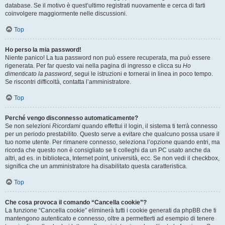
database. Se il motivo è quest’ultimo registrati nuovamente e cerca di farti
coinvolgere maggiormente nelle discussioni.
Top
Ho perso la mia password!
Niente panico! La tua password non può essere recuperata, ma può essere
rigenerata. Per far questo vai nella pagina di ingresso e clicca su
Ho
dimenticato la password
, segui le istruzioni e tornerai in linea in poco tempo.
Se riscontri difficoltà, contatta l’amministratore.
Top
Perché vengo disconnesso automaticamente?
Se non selezioni
Ricordami
quando effettui il login, il sistema ti terrà connesso
per un periodo prestabilito. Questo serve a evitare che qualcuno possa usare il
tuo nome utente. Per rimanere connesso, seleziona l’opzione quando entri, ma
ricorda che questo non è consigliato se ti colleghi da un PC usato anche da
altri, ad es. in biblioteca, Internet point, università, ecc. Se non vedi il checkbox,
significa che un amministratore ha disabilitato questa caratteristica.
Top
Che cosa provoca il comando “Cancella cookie”?
La funzione “Cancella cookie” eliminerà tutti i cookie generati da phpBB che ti
mantengono autenticato e connesso, oltre a permetterti ad esempio di tenere