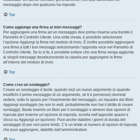
messaggio dopo che qualcuno ha risposto.
Top
Come aggiungo una firma ai miei messaggi?
Per aggiungere una firma ad un messaggio devi prima crearne una tramite il
Pannello di Controllo Utente. Una volta creata, è possibile selezionare
l’opzione
Aggiungi la firma
nel modulo di invio. È inoltre possibile aggiungere
una firma a tutti i tuoi messaggi selezionando l’apposita voce nel Pannello di
Controllo Utente. Se lo si fa, è possibile evitare che una firma venga aggiunta
ai singoli messaggi deselezionando la casella per aggiungere la firma
all’interno del modulo di invio.
Top
Come creo un sondaggio?
Creare un sondaggio è facile: quando inizi un nuovo argomento (o quando
modifichi il primo messaggio di un argomento, se ti è permesso) dovresti
vedere, sotto lo spazio per l’inserimento del messaggio, un riquadro dal titolo
Aggiungi sondaggio
(se non lo vedi, probabilmente non hai il diritto di creare
sondaggi). Basta inserire un titolo per il sondaggio e almeno due opzioni di
risposta (per inserire un’opzione di risposta, scrivila nell’apposito spazio e
clicca su
Aggiungi un’opzione
). Puoi anche stabilire i giorni di durata del
sondaggio (0 per non porre limiti). C’è un limite al numero di opzioni di risposta
che puoi aggiungere, stabilito dall’amministratore.
Top