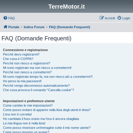
TerreMotor.it
FAQ
Iscriviti
Login
Portale
Indice Forum
FAQ (Domande Frequenti)
FAQ (Domande Frequenti)
Connessione e registrazione
Perché devo registrarmi?
Che cosa è COPPA?
Perché non riesco a registrarmi?
Mi sono registrato ma non riesco a connettermi!
Perché non riesco a connettermi?
Mi sono registrato tempo fa, ma non riesco più a connettermi?!
Ho perso la mia password!
Perché vengo disconnesso automaticamente?
Che cosa provoca il comando “Cancella cookie”?
Impostazioni e preferenze utente
Come cambio le mie impostazioni?
Come posso evitare di apparire nella lista degli utenti in linea?
L’ora non è corretta!
Ho cambiato il fuso orario ma l’ora è ancora sbagliata
La mia lingua non è nella lista!
Come posso mostrare un’immagine sotto il mio nome utente?
Come posso inserire un avatar?