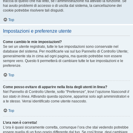
traccia di quello che hai letto, se l’amministrazione ha attivato la funzione. Se
hai avuto problemi di accesso o di uscita dal sistema, la cancellazione dei
cookie potrebbe risolvere tali disguidi.
Top
Impostazioni e preferenze utente
Come cambio le mie impostazioni?
Se sei un utente registrato, tutte le tue impostazioni sono conservate nel
database del sistema. Per modificarle vai sul tuo Pannello di Controllo Utente;
generalmente sta in cima ad ogni pagina, ma questo potrebbe non essere
sempre vero. Questo ti permetterà di cambiare tutte le tue impostazioni e le
preferenze.
Top
Come posso evitare di apparire nella lista degli utenti in linea?
Nel Pannello di Controllo Utente, sotto “Preferenze”, trovi l’opzione
Nascondi il
tuo stato in linea
. Attivando questa opzione, apparirai solo agli amministratori e
a te stesso. Verrai identificato come utente nascosto.
Top
L’ora non è corretta!
L’ora è quasi sicuramente corretta, comunque l’ora che stai vedendo potrebbe
essere quella di un fuso orario differente dal tuo. Se così fosse, devi cambiare