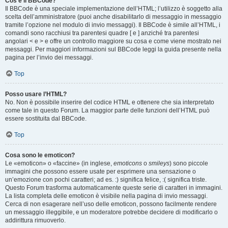
Cos’è il BBCode?
Il BBCode è una speciale implementazione dell’HTML; l’utilizzo è soggetto alla
scelta dell’amministratore (puoi anche disabilitarlo di messaggio in messaggio
tramite l’opzione nel modulo di invio messaggi). Il BBCode è simile all’HTML, i
comandi sono racchiusi tra parentesi quadre [ e ] anziché tra parentesi
angolari < e > e offre un controllo maggiore su cosa e come viene mostrato nei
messaggi. Per maggiori informazioni sul BBCode leggi la guida presente nella
pagina per l’invio dei messaggi.
Top
Posso usare l’HTML?
No. Non è possibile inserire del codice HTML e ottenere che sia interpretato
come tale in questo Forum. La maggior parte delle funzioni dell’HTML può
essere sostituita dal BBCode.
Top
Cosa sono le emoticon?
Le «emoticon» o «faccine» (in inglese,
emoticons
o
smileys
) sono piccole
immagini che possono essere usate per esprimere una sensazione o
un’emozione con pochi caratteri; ad es. :) significa felice, :( significa triste.
Questo Forum trasforma automaticamente queste serie di caratteri in immagini.
La lista completa delle emoticon è visibile nella pagina di invio messaggi.
Cerca di non esagerare nell’uso delle emoticon, possono facilmente rendere
un messaggio illeggibile, e un moderatore potrebbe decidere di modificarlo o
addirittura rimuoverlo.