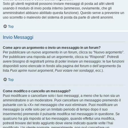
Solo gli utenti registrati possono inviare messaggi di posta ad altri utenti
usando il modulo di invio posta interno (ammesso, ovviamente, che gli
amministratori abbiano abilitato questa funzione). Questo serve a prevenire un
uso scorretto o malevolo del sistema di posta da parte di utenti anonimi.
Top
Invio Messaggi
Come apro un argomento o invio un messaggio in un forum?
Per pubblicare un nuovo argomento in un forum, clicca su “Nuovo argomento”.
Per pubblicare una risposta ad un argomento, clicca su “Rispondi”. Potresti
avere bisogno di registrarti prima di poter inviare un messaggio: le tue funzioni
disponibili sono elencate in fondo alla pagina del forum o dell’argomento (la
lista
Puoi aprire nuovi argomenti
,
Puoi votare nei sondaggi
, ecc.).
Top
Come modifico o cancello un messaggio?
Puoi modificare o cancellare solo i tuoi messaggi, a meno che tu non sia un
amministratore o un moderatore. Puoi cancellare un messaggio premendo il
pulsante con la «X» nel messaggio che vuoi eliminare. Puoi modificare un
messaggio (a volte solo per un limitato periodo di tempo dopo il suo
inserimento) premendo il pulsante
modifica
nel messaggio in questione. Se
qualcuno ha già risposto al tuo messaggio, quando effettui una modifica,
potresti trovare del testo aggiunto dove viene indicato quante volte l’hai
modificato. Un utente normale, generalmente, non può cancellare un