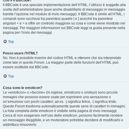
Cos’è il BBCode?
Il BBCode è una speciale implementazione dell’HTML; l’utilizzo è soggetto alla
scelta dell’amministratore (puoi anche disabilitarlo di messaggio in messaggio
tramite l’opzione nel modulo di invio messaggi). Il BBCode è simile all’HTML, i
comandi sono racchiusi tra parentesi quadre [ e ] anziché tra parentesi
angolari < e > e offre un controllo maggiore su cosa e come viene mostrato nei
messaggi. Per maggiori informazioni sul BBCode leggi la guida presente nella
pagina per l’invio dei messaggi.
Top
Posso usare l’HTML?
No. Non è possibile inserire del codice HTML e ottenere che sia interpretato
come tale in questo Forum. La maggior parte delle funzioni dell’HTML può
essere sostituita dal BBCode.
Top
Cosa sono le emoticon?
Le «emoticon» o «faccine» (in inglese,
emoticons
o
smileys
) sono piccole
immagini che possono essere usate per esprimere una sensazione o
un’emozione con pochi caratteri; ad es. :) significa felice, :( significa triste.
Questo Forum trasforma automaticamente queste serie di caratteri in immagini.
La lista completa delle emoticon è visibile nella pagina di invio messaggi.
Cerca di non esagerare nell’uso delle emoticon, possono facilmente rendere
un messaggio illeggibile, e un moderatore potrebbe decidere di modificarlo o
addirittura rimuoverlo.