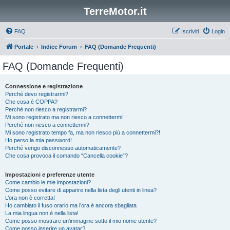
TerreMotor.it
FAQ
Iscriviti
Login
Portale
Indice Forum
FAQ (Domande Frequenti)
FAQ (Domande Frequenti)
Connessione e registrazione
Perché devo registrarmi?
Che cosa è COPPA?
Perché non riesco a registrarmi?
Mi sono registrato ma non riesco a connettermi!
Perché non riesco a connettermi?
Mi sono registrato tempo fa, ma non riesco più a connettermi?!
Ho perso la mia password!
Perché vengo disconnesso automaticamente?
Che cosa provoca il comando “Cancella cookie”?
Impostazioni e preferenze utente
Come cambio le mie impostazioni?
Come posso evitare di apparire nella lista degli utenti in linea?
L’ora non è corretta!
Ho cambiato il fuso orario ma l’ora è ancora sbagliata
La mia lingua non è nella lista!
Come posso mostrare un’immagine sotto il mio nome utente?
Come posso inserire un avatar?