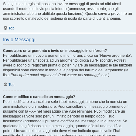
Solo gli utenti registrati possono inviare messaggi di posta ad altri utenti
usando il modulo di invio posta interno (ammesso, ovviamente, che gli
amministratori abbiano abilitato questa funzione). Questo serve a prevenire un
uso scorretto o malevolo del sistema di posta da parte di utenti anonimi.
Top
Invio Messaggi
Come apro un argomento o invio un messaggio in un forum?
Per pubblicare un nuovo argomento in un forum, clicca su “Nuovo argomento”.
Per pubblicare una risposta ad un argomento, clicca su “Rispondi”. Potresti
avere bisogno di registrarti prima di poter inviare un messaggio: le tue funzioni
disponibili sono elencate in fondo alla pagina del forum o dell’argomento (la
lista
Puoi aprire nuovi argomenti
,
Puoi votare nei sondaggi
, ecc.).
Top
Come modifico o cancello un messaggio?
Puoi modificare o cancellare solo i tuoi messaggi, a meno che tu non sia un
amministratore o un moderatore. Puoi cancellare un messaggio premendo il
pulsante con la «X» nel messaggio che vuoi eliminare. Puoi modificare un
messaggio (a volte solo per un limitato periodo di tempo dopo il suo
inserimento) premendo il pulsante
modifica
nel messaggio in questione. Se
qualcuno ha già risposto al tuo messaggio, quando effettui una modifica,
potresti trovare del testo aggiunto dove viene indicato quante volte l’hai
modificato. Un utente normale, generalmente, non può cancellare un