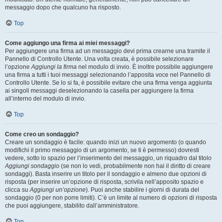
messaggio dopo che qualcuno ha risposto.
Top
Come aggiungo una firma ai miei messaggi?
Per aggiungere una firma ad un messaggio devi prima crearne una tramite il
Pannello di Controllo Utente. Una volta creata, è possibile selezionare
l’opzione
Aggiungi la firma
nel modulo di invio. È inoltre possibile aggiungere
una firma a tutti i tuoi messaggi selezionando l’apposita voce nel Pannello di
Controllo Utente. Se lo si fa, è possibile evitare che una firma venga aggiunta
ai singoli messaggi deselezionando la casella per aggiungere la firma
all’interno del modulo di invio.
Top
Come creo un sondaggio?
Creare un sondaggio è facile: quando inizi un nuovo argomento (o quando
modifichi il primo messaggio di un argomento, se ti è permesso) dovresti
vedere, sotto lo spazio per l’inserimento del messaggio, un riquadro dal titolo
Aggiungi sondaggio
(se non lo vedi, probabilmente non hai il diritto di creare
sondaggi). Basta inserire un titolo per il sondaggio e almeno due opzioni di
risposta (per inserire un’opzione di risposta, scrivila nell’apposito spazio e
clicca su
Aggiungi un’opzione
). Puoi anche stabilire i giorni di durata del
sondaggio (0 per non porre limiti). C’è un limite al numero di opzioni di risposta
che puoi aggiungere, stabilito dall’amministratore.
Top