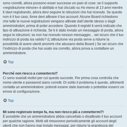
sono corretti, allora possono esser successe un paio di cose: se il supporto
«registrazione minore» è abilitato e hai cliccato su
Ho meno di 13 anni
mentre
ti stavi registrando, allora devi seguire le istruzioni che hai ricevuto. Se questo
non è il tuo caso, forse devi attivare il tuo account. Alcune Board richiedono
che tutte le nuove registrazioni vengano attivate dall’utente stesso o dagli
amministratori, prima di poter accedere. Quando ti registri ti verrà indicato che
tipo di attivazione è richiesta. Se ti è stato inviato un messaggio di posta, allora
segui le istruzioni; se non hai ricevuto nessun messaggio... sei sicuro che il tuo
indirizzo di posta sia valido? (L’attivazione via posta serve a ridurre la
possibilità di avere utenti anonimi che abusano della Board.) Se sei sicuro che
l’indirizzo di posta che hai usato sia corretto, allora prova a contattare un
amministratore.
Top
Perché non riesco a connettermi?
Ci sono svariati motivi per cui questo succede. Per prima cosa controlla che
nome utente e password siano corretti. Di solito il problema è questo, altrimenti
contatta un amministratore: potresti essere stato bannato o potrebbe esserci un
errore di configurazione.
Top
Mi sono registrato tempo fa, ma non riesco più a connettermi?!
È possibile che un amministratore abbia cancellato o disattivato il tuo account
per qualche ragione. Molti siti rimuovono periodicamente gli account degli
utenti che non hanno mai inviato messaggi, per ridurre la grandezza del