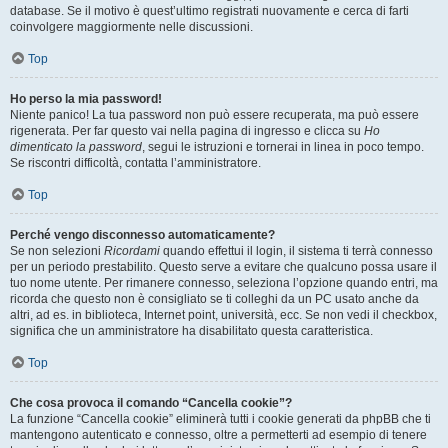
database. Se il motivo è quest’ultimo registrati nuovamente e cerca di farti
coinvolgere maggiormente nelle discussioni.
Top
Ho perso la mia password!
Niente panico! La tua password non può essere recuperata, ma può essere
rigenerata. Per far questo vai nella pagina di ingresso e clicca su
Ho
dimenticato la password
, segui le istruzioni e tornerai in linea in poco tempo.
Se riscontri difficoltà, contatta l’amministratore.
Top
Perché vengo disconnesso automaticamente?
Se non selezioni
Ricordami
quando effettui il login, il sistema ti terrà connesso
per un periodo prestabilito. Questo serve a evitare che qualcuno possa usare il
tuo nome utente. Per rimanere connesso, seleziona l’opzione quando entri, ma
ricorda che questo non è consigliato se ti colleghi da un PC usato anche da
altri, ad es. in biblioteca, Internet point, università, ecc. Se non vedi il checkbox,
significa che un amministratore ha disabilitato questa caratteristica.
Top
Che cosa provoca il comando “Cancella cookie”?
La funzione “Cancella cookie” eliminerà tutti i cookie generati da phpBB che ti
mantengono autenticato e connesso, oltre a permetterti ad esempio di tenere