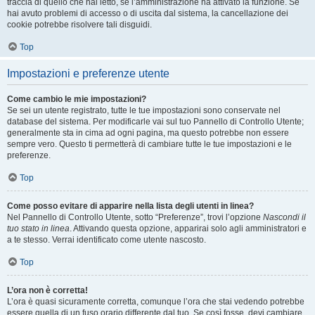
traccia di quello che hai letto, se l’amministrazione ha attivato la funzione. Se
hai avuto problemi di accesso o di uscita dal sistema, la cancellazione dei
cookie potrebbe risolvere tali disguidi.
Top
Impostazioni e preferenze utente
Come cambio le mie impostazioni?
Se sei un utente registrato, tutte le tue impostazioni sono conservate nel
database del sistema. Per modificarle vai sul tuo Pannello di Controllo Utente;
generalmente sta in cima ad ogni pagina, ma questo potrebbe non essere
sempre vero. Questo ti permetterà di cambiare tutte le tue impostazioni e le
preferenze.
Top
Come posso evitare di apparire nella lista degli utenti in linea?
Nel Pannello di Controllo Utente, sotto “Preferenze”, trovi l’opzione
Nascondi il
tuo stato in linea
. Attivando questa opzione, apparirai solo agli amministratori e
a te stesso. Verrai identificato come utente nascosto.
Top
L’ora non è corretta!
L’ora è quasi sicuramente corretta, comunque l’ora che stai vedendo potrebbe
essere quella di un fuso orario differente dal tuo. Se così fosse, devi cambiare