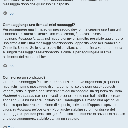
messaggio dopo che qualcuno ha risposto.
Top
Come aggiungo una firma ai miei messaggi?
Per aggiungere una firma ad un messaggio devi prima crearne una tramite il
Pannello di Controllo Utente. Una volta creata, è possibile selezionare
l’opzione
Aggiungi la firma
nel modulo di invio. È inoltre possibile aggiungere
una firma a tutti i tuoi messaggi selezionando l’apposita voce nel Pannello di
Controllo Utente. Se lo si fa, è possibile evitare che una firma venga aggiunta
ai singoli messaggi deselezionando la casella per aggiungere la firma
all’interno del modulo di invio.
Top
Come creo un sondaggio?
Creare un sondaggio è facile: quando inizi un nuovo argomento (o quando
modifichi il primo messaggio di un argomento, se ti è permesso) dovresti
vedere, sotto lo spazio per l’inserimento del messaggio, un riquadro dal titolo
Aggiungi sondaggio
(se non lo vedi, probabilmente non hai il diritto di creare
sondaggi). Basta inserire un titolo per il sondaggio e almeno due opzioni di
risposta (per inserire un’opzione di risposta, scrivila nell’apposito spazio e
clicca su
Aggiungi un’opzione
). Puoi anche stabilire i giorni di durata del
sondaggio (0 per non porre limiti). C’è un limite al numero di opzioni di risposta
che puoi aggiungere, stabilito dall’amministratore.
Top