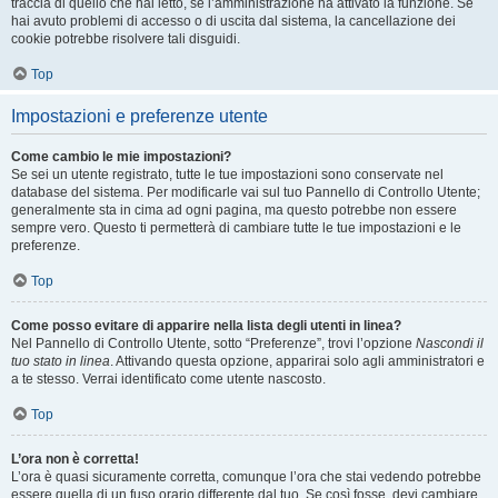
traccia di quello che hai letto, se l’amministrazione ha attivato la funzione. Se
hai avuto problemi di accesso o di uscita dal sistema, la cancellazione dei
cookie potrebbe risolvere tali disguidi.
Top
Impostazioni e preferenze utente
Come cambio le mie impostazioni?
Se sei un utente registrato, tutte le tue impostazioni sono conservate nel
database del sistema. Per modificarle vai sul tuo Pannello di Controllo Utente;
generalmente sta in cima ad ogni pagina, ma questo potrebbe non essere
sempre vero. Questo ti permetterà di cambiare tutte le tue impostazioni e le
preferenze.
Top
Come posso evitare di apparire nella lista degli utenti in linea?
Nel Pannello di Controllo Utente, sotto “Preferenze”, trovi l’opzione
Nascondi il
tuo stato in linea
. Attivando questa opzione, apparirai solo agli amministratori e
a te stesso. Verrai identificato come utente nascosto.
Top
L’ora non è corretta!
L’ora è quasi sicuramente corretta, comunque l’ora che stai vedendo potrebbe
essere quella di un fuso orario differente dal tuo. Se così fosse, devi cambiare