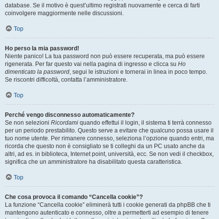
database. Se il motivo è quest’ultimo registrati nuovamente e cerca di farti
coinvolgere maggiormente nelle discussioni.
Top
Ho perso la mia password!
Niente panico! La tua password non può essere recuperata, ma può essere
rigenerata. Per far questo vai nella pagina di ingresso e clicca su
Ho
dimenticato la password
, segui le istruzioni e tornerai in linea in poco tempo.
Se riscontri difficoltà, contatta l’amministratore.
Top
Perché vengo disconnesso automaticamente?
Se non selezioni
Ricordami
quando effettui il login, il sistema ti terrà connesso
per un periodo prestabilito. Questo serve a evitare che qualcuno possa usare il
tuo nome utente. Per rimanere connesso, seleziona l’opzione quando entri, ma
ricorda che questo non è consigliato se ti colleghi da un PC usato anche da
altri, ad es. in biblioteca, Internet point, università, ecc. Se non vedi il checkbox,
significa che un amministratore ha disabilitato questa caratteristica.
Top
Che cosa provoca il comando “Cancella cookie”?
La funzione “Cancella cookie” eliminerà tutti i cookie generati da phpBB che ti
mantengono autenticato e connesso, oltre a permetterti ad esempio di tenere