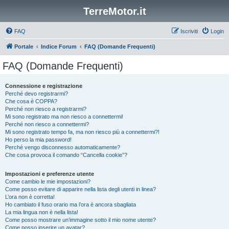
TerreMotor.it
FAQ
Iscriviti
Login
Portale
Indice Forum
FAQ (Domande Frequenti)
FAQ (Domande Frequenti)
Connessione e registrazione
Perché devo registrarmi?
Che cosa è COPPA?
Perché non riesco a registrarmi?
Mi sono registrato ma non riesco a connettermi!
Perché non riesco a connettermi?
Mi sono registrato tempo fa, ma non riesco più a connettermi?!
Ho perso la mia password!
Perché vengo disconnesso automaticamente?
Che cosa provoca il comando “Cancella cookie”?
Impostazioni e preferenze utente
Come cambio le mie impostazioni?
Come posso evitare di apparire nella lista degli utenti in linea?
L’ora non è corretta!
Ho cambiato il fuso orario ma l’ora è ancora sbagliata
La mia lingua non è nella lista!
Come posso mostrare un’immagine sotto il mio nome utente?
Come posso inserire un avatar?