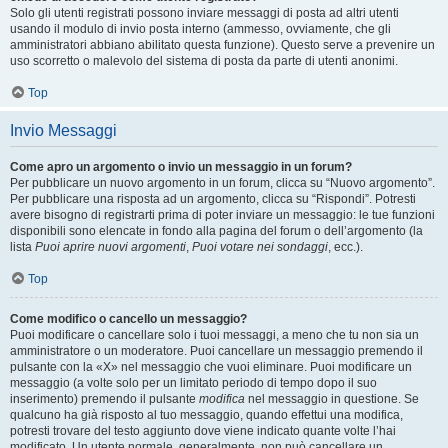
Solo gli utenti registrati possono inviare messaggi di posta ad altri utenti
usando il modulo di invio posta interno (ammesso, ovviamente, che gli
amministratori abbiano abilitato questa funzione). Questo serve a prevenire un
uso scorretto o malevolo del sistema di posta da parte di utenti anonimi.
Top
Invio Messaggi
Come apro un argomento o invio un messaggio in un forum?
Per pubblicare un nuovo argomento in un forum, clicca su “Nuovo argomento”.
Per pubblicare una risposta ad un argomento, clicca su “Rispondi”. Potresti
avere bisogno di registrarti prima di poter inviare un messaggio: le tue funzioni
disponibili sono elencate in fondo alla pagina del forum o dell’argomento (la
lista
Puoi aprire nuovi argomenti
,
Puoi votare nei sondaggi
, ecc.).
Top
Come modifico o cancello un messaggio?
Puoi modificare o cancellare solo i tuoi messaggi, a meno che tu non sia un
amministratore o un moderatore. Puoi cancellare un messaggio premendo il
pulsante con la «X» nel messaggio che vuoi eliminare. Puoi modificare un
messaggio (a volte solo per un limitato periodo di tempo dopo il suo
inserimento) premendo il pulsante
modifica
nel messaggio in questione. Se
qualcuno ha già risposto al tuo messaggio, quando effettui una modifica,
potresti trovare del testo aggiunto dove viene indicato quante volte l’hai
modificato. Un utente normale, generalmente, non può cancellare un