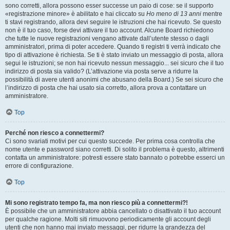
sono corretti, allora possono esser successe un paio di cose: se il supporto
«registrazione minore» è abilitato e hai cliccato su
Ho meno di 13 anni
mentre
ti stavi registrando, allora devi seguire le istruzioni che hai ricevuto. Se questo
non è il tuo caso, forse devi attivare il tuo account. Alcune Board richiedono
che tutte le nuove registrazioni vengano attivate dall’utente stesso o dagli
amministratori, prima di poter accedere. Quando ti registri ti verrà indicato che
tipo di attivazione è richiesta. Se ti è stato inviato un messaggio di posta, allora
segui le istruzioni; se non hai ricevuto nessun messaggio... sei sicuro che il tuo
indirizzo di posta sia valido? (L’attivazione via posta serve a ridurre la
possibilità di avere utenti anonimi che abusano della Board.) Se sei sicuro che
l’indirizzo di posta che hai usato sia corretto, allora prova a contattare un
amministratore.
Top
Perché non riesco a connettermi?
Ci sono svariati motivi per cui questo succede. Per prima cosa controlla che
nome utente e password siano corretti. Di solito il problema è questo, altrimenti
contatta un amministratore: potresti essere stato bannato o potrebbe esserci un
errore di configurazione.
Top
Mi sono registrato tempo fa, ma non riesco più a connettermi?!
È possibile che un amministratore abbia cancellato o disattivato il tuo account
per qualche ragione. Molti siti rimuovono periodicamente gli account degli
utenti che non hanno mai inviato messaggi, per ridurre la grandezza del