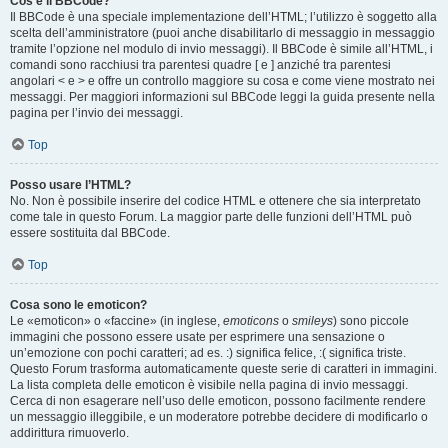
Cos’è il BBCode?
Il BBCode è una speciale implementazione dell’HTML; l’utilizzo è soggetto alla
scelta dell’amministratore (puoi anche disabilitarlo di messaggio in messaggio
tramite l’opzione nel modulo di invio messaggi). Il BBCode è simile all’HTML, i
comandi sono racchiusi tra parentesi quadre [ e ] anziché tra parentesi
angolari < e > e offre un controllo maggiore su cosa e come viene mostrato nei
messaggi. Per maggiori informazioni sul BBCode leggi la guida presente nella
pagina per l’invio dei messaggi.
Top
Posso usare l’HTML?
No. Non è possibile inserire del codice HTML e ottenere che sia interpretato
come tale in questo Forum. La maggior parte delle funzioni dell’HTML può
essere sostituita dal BBCode.
Top
Cosa sono le emoticon?
Le «emoticon» o «faccine» (in inglese,
emoticons
o
smileys
) sono piccole
immagini che possono essere usate per esprimere una sensazione o
un’emozione con pochi caratteri; ad es. :) significa felice, :( significa triste.
Questo Forum trasforma automaticamente queste serie di caratteri in immagini.
La lista completa delle emoticon è visibile nella pagina di invio messaggi.
Cerca di non esagerare nell’uso delle emoticon, possono facilmente rendere
un messaggio illeggibile, e un moderatore potrebbe decidere di modificarlo o
addirittura rimuoverlo.