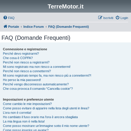
TerreMotor.it
FAQ
Iscriviti
Login
Portale
Indice Forum
FAQ (Domande Frequenti)
FAQ (Domande Frequenti)
Connessione e registrazione
Perché devo registrarmi?
Che cosa è COPPA?
Perché non riesco a registrarmi?
Mi sono registrato ma non riesco a connettermi!
Perché non riesco a connettermi?
Mi sono registrato tempo fa, ma non riesco più a connettermi?!
Ho perso la mia password!
Perché vengo disconnesso automaticamente?
Che cosa provoca il comando “Cancella cookie”?
Impostazioni e preferenze utente
Come cambio le mie impostazioni?
Come posso evitare di apparire nella lista degli utenti in linea?
L’ora non è corretta!
Ho cambiato il fuso orario ma l’ora è ancora sbagliata
La mia lingua non è nella lista!
Come posso mostrare un’immagine sotto il mio nome utente?
Come posso inserire un avatar?