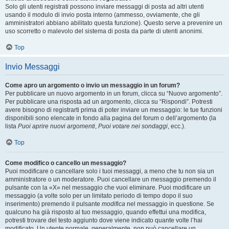
Solo gli utenti registrati possono inviare messaggi di posta ad altri utenti
usando il modulo di invio posta interno (ammesso, ovviamente, che gli
amministratori abbiano abilitato questa funzione). Questo serve a prevenire un
uso scorretto o malevolo del sistema di posta da parte di utenti anonimi.
Top
Invio Messaggi
Come apro un argomento o invio un messaggio in un forum?
Per pubblicare un nuovo argomento in un forum, clicca su “Nuovo argomento”.
Per pubblicare una risposta ad un argomento, clicca su “Rispondi”. Potresti
avere bisogno di registrarti prima di poter inviare un messaggio: le tue funzioni
disponibili sono elencate in fondo alla pagina del forum o dell’argomento (la
lista
Puoi aprire nuovi argomenti
,
Puoi votare nei sondaggi
, ecc.).
Top
Come modifico o cancello un messaggio?
Puoi modificare o cancellare solo i tuoi messaggi, a meno che tu non sia un
amministratore o un moderatore. Puoi cancellare un messaggio premendo il
pulsante con la «X» nel messaggio che vuoi eliminare. Puoi modificare un
messaggio (a volte solo per un limitato periodo di tempo dopo il suo
inserimento) premendo il pulsante
modifica
nel messaggio in questione. Se
qualcuno ha già risposto al tuo messaggio, quando effettui una modifica,
potresti trovare del testo aggiunto dove viene indicato quante volte l’hai
modificato. Un utente normale, generalmente, non può cancellare un