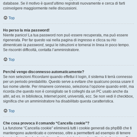
database. Se il motivo è quest’ultimo registrati nuovamente e cerca di farti
coinvolgere maggiormente nelle discussioni.
Top
Ho perso la mia password!
Niente panico! La tua password non può essere recuperata, ma può essere
rigenerata. Per far questo vai nella pagina di ingresso e clicca su
Ho
dimenticato la password
, segui le istruzioni e tornerai in linea in poco tempo.
Se riscontri difficoltà, contatta l’amministratore.
Top
Perché vengo disconnesso automaticamente?
Se non selezioni
Ricordami
quando effettui il login, il sistema ti terrà connesso
per un periodo prestabilito. Questo serve a evitare che qualcuno possa usare il
tuo nome utente. Per rimanere connesso, seleziona l’opzione quando entri, ma
ricorda che questo non è consigliato se ti colleghi da un PC usato anche da
altri, ad es. in biblioteca, Internet point, università, ecc. Se non vedi il checkbox,
significa che un amministratore ha disabilitato questa caratteristica.
Top
Che cosa provoca il comando “Cancella cookie”?
La funzione “Cancella cookie” eliminerà tutti i cookie generati da phpBB che ti
mantengono autenticato e connesso, oltre a permetterti ad esempio di tenere