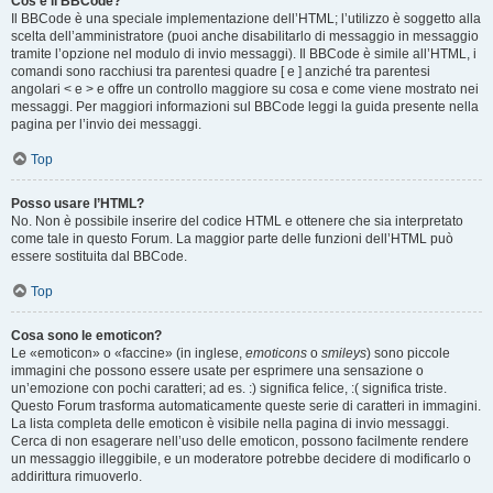
Cos’è il BBCode?
Il BBCode è una speciale implementazione dell’HTML; l’utilizzo è soggetto alla
scelta dell’amministratore (puoi anche disabilitarlo di messaggio in messaggio
tramite l’opzione nel modulo di invio messaggi). Il BBCode è simile all’HTML, i
comandi sono racchiusi tra parentesi quadre [ e ] anziché tra parentesi
angolari < e > e offre un controllo maggiore su cosa e come viene mostrato nei
messaggi. Per maggiori informazioni sul BBCode leggi la guida presente nella
pagina per l’invio dei messaggi.
Top
Posso usare l’HTML?
No. Non è possibile inserire del codice HTML e ottenere che sia interpretato
come tale in questo Forum. La maggior parte delle funzioni dell’HTML può
essere sostituita dal BBCode.
Top
Cosa sono le emoticon?
Le «emoticon» o «faccine» (in inglese,
emoticons
o
smileys
) sono piccole
immagini che possono essere usate per esprimere una sensazione o
un’emozione con pochi caratteri; ad es. :) significa felice, :( significa triste.
Questo Forum trasforma automaticamente queste serie di caratteri in immagini.
La lista completa delle emoticon è visibile nella pagina di invio messaggi.
Cerca di non esagerare nell’uso delle emoticon, possono facilmente rendere
un messaggio illeggibile, e un moderatore potrebbe decidere di modificarlo o
addirittura rimuoverlo.