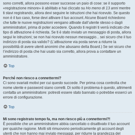
sono corretti, allora possono esser successe un paio di cose: se il supporto
«registrazione minore» è abilitato e hai cliccato su
Ho meno di 13 anni
mentre
ti stavi registrando, allora devi seguire le istruzioni che hai ricevuto. Se questo
non è il tuo caso, forse devi attivare il tuo account. Alcune Board richiedono
che tutte le nuove registrazioni vengano attivate dall’utente stesso o dagli
amministratori, prima di poter accedere. Quando ti registri ti verrà indicato che
tipo di attivazione è richiesta. Se ti è stato inviato un messaggio di posta, allora
segui le istruzioni; se non hai ricevuto nessun messaggio... sei sicuro che il tuo
indirizzo di posta sia valido? (L’attivazione via posta serve a ridurre la
possibilità di avere utenti anonimi che abusano della Board.) Se sei sicuro che
l’indirizzo di posta che hai usato sia corretto, allora prova a contattare un
amministratore.
Top
Perché non riesco a connettermi?
Ci sono svariati motivi per cui questo succede. Per prima cosa controlla che
nome utente e password siano corretti. Di solito il problema è questo, altrimenti
contatta un amministratore: potresti essere stato bannato o potrebbe esserci un
errore di configurazione.
Top
Mi sono registrato tempo fa, ma non riesco più a connettermi?!
È possibile che un amministratore abbia cancellato o disattivato il tuo account
per qualche ragione. Molti siti rimuovono periodicamente gli account degli
utenti che non hanno mai inviato messaggi, per ridurre la grandezza del