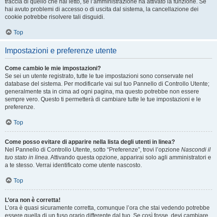
traccia di quello che hai letto, se l’amministrazione ha attivato la funzione. Se
hai avuto problemi di accesso o di uscita dal sistema, la cancellazione dei
cookie potrebbe risolvere tali disguidi.
Top
Impostazioni e preferenze utente
Come cambio le mie impostazioni?
Se sei un utente registrato, tutte le tue impostazioni sono conservate nel
database del sistema. Per modificarle vai sul tuo Pannello di Controllo Utente;
generalmente sta in cima ad ogni pagina, ma questo potrebbe non essere
sempre vero. Questo ti permetterà di cambiare tutte le tue impostazioni e le
preferenze.
Top
Come posso evitare di apparire nella lista degli utenti in linea?
Nel Pannello di Controllo Utente, sotto “Preferenze”, trovi l’opzione
Nascondi il
tuo stato in linea
. Attivando questa opzione, apparirai solo agli amministratori e
a te stesso. Verrai identificato come utente nascosto.
Top
L’ora non è corretta!
L’ora è quasi sicuramente corretta, comunque l’ora che stai vedendo potrebbe
essere quella di un fuso orario differente dal tuo. Se così fosse, devi cambiare