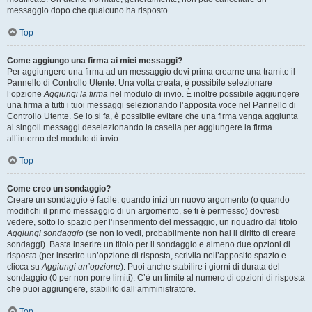
messaggio dopo che qualcuno ha risposto.
Top
Come aggiungo una firma ai miei messaggi?
Per aggiungere una firma ad un messaggio devi prima crearne una tramite il
Pannello di Controllo Utente. Una volta creata, è possibile selezionare
l’opzione
Aggiungi la firma
nel modulo di invio. È inoltre possibile aggiungere
una firma a tutti i tuoi messaggi selezionando l’apposita voce nel Pannello di
Controllo Utente. Se lo si fa, è possibile evitare che una firma venga aggiunta
ai singoli messaggi deselezionando la casella per aggiungere la firma
all’interno del modulo di invio.
Top
Come creo un sondaggio?
Creare un sondaggio è facile: quando inizi un nuovo argomento (o quando
modifichi il primo messaggio di un argomento, se ti è permesso) dovresti
vedere, sotto lo spazio per l’inserimento del messaggio, un riquadro dal titolo
Aggiungi sondaggio
(se non lo vedi, probabilmente non hai il diritto di creare
sondaggi). Basta inserire un titolo per il sondaggio e almeno due opzioni di
risposta (per inserire un’opzione di risposta, scrivila nell’apposito spazio e
clicca su
Aggiungi un’opzione
). Puoi anche stabilire i giorni di durata del
sondaggio (0 per non porre limiti). C’è un limite al numero di opzioni di risposta
che puoi aggiungere, stabilito dall’amministratore.
Top