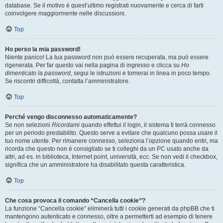
database. Se il motivo è quest’ultimo registrati nuovamente e cerca di farti
coinvolgere maggiormente nelle discussioni.
Top
Ho perso la mia password!
Niente panico! La tua password non può essere recuperata, ma può essere
rigenerata. Per far questo vai nella pagina di ingresso e clicca su
Ho
dimenticato la password
, segui le istruzioni e tornerai in linea in poco tempo.
Se riscontri difficoltà, contatta l’amministratore.
Top
Perché vengo disconnesso automaticamente?
Se non selezioni
Ricordami
quando effettui il login, il sistema ti terrà connesso
per un periodo prestabilito. Questo serve a evitare che qualcuno possa usare il
tuo nome utente. Per rimanere connesso, seleziona l’opzione quando entri, ma
ricorda che questo non è consigliato se ti colleghi da un PC usato anche da
altri, ad es. in biblioteca, Internet point, università, ecc. Se non vedi il checkbox,
significa che un amministratore ha disabilitato questa caratteristica.
Top
Che cosa provoca il comando “Cancella cookie”?
La funzione “Cancella cookie” eliminerà tutti i cookie generati da phpBB che ti
mantengono autenticato e connesso, oltre a permetterti ad esempio di tenere