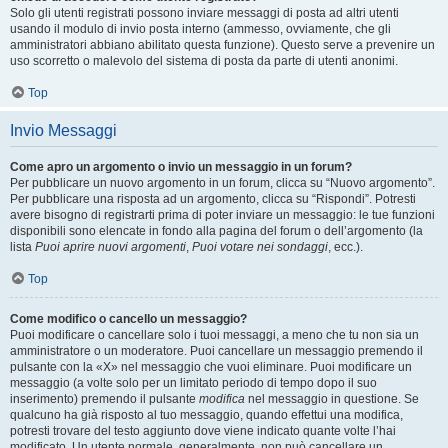
Solo gli utenti registrati possono inviare messaggi di posta ad altri utenti
usando il modulo di invio posta interno (ammesso, ovviamente, che gli
amministratori abbiano abilitato questa funzione). Questo serve a prevenire un
uso scorretto o malevolo del sistema di posta da parte di utenti anonimi.
Top
Invio Messaggi
Come apro un argomento o invio un messaggio in un forum?
Per pubblicare un nuovo argomento in un forum, clicca su “Nuovo argomento”.
Per pubblicare una risposta ad un argomento, clicca su “Rispondi”. Potresti
avere bisogno di registrarti prima di poter inviare un messaggio: le tue funzioni
disponibili sono elencate in fondo alla pagina del forum o dell’argomento (la
lista
Puoi aprire nuovi argomenti
,
Puoi votare nei sondaggi
, ecc.).
Top
Come modifico o cancello un messaggio?
Puoi modificare o cancellare solo i tuoi messaggi, a meno che tu non sia un
amministratore o un moderatore. Puoi cancellare un messaggio premendo il
pulsante con la «X» nel messaggio che vuoi eliminare. Puoi modificare un
messaggio (a volte solo per un limitato periodo di tempo dopo il suo
inserimento) premendo il pulsante
modifica
nel messaggio in questione. Se
qualcuno ha già risposto al tuo messaggio, quando effettui una modifica,
potresti trovare del testo aggiunto dove viene indicato quante volte l’hai
modificato. Un utente normale, generalmente, non può cancellare un