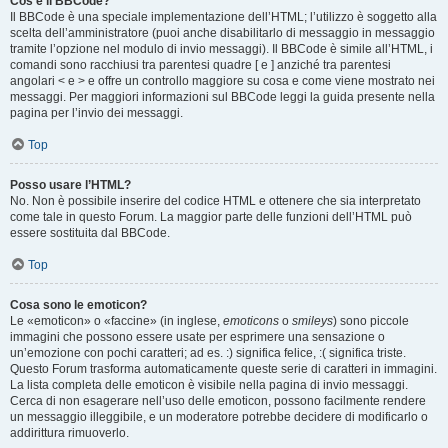
Cos’è il BBCode?
Il BBCode è una speciale implementazione dell’HTML; l’utilizzo è soggetto alla
scelta dell’amministratore (puoi anche disabilitarlo di messaggio in messaggio
tramite l’opzione nel modulo di invio messaggi). Il BBCode è simile all’HTML, i
comandi sono racchiusi tra parentesi quadre [ e ] anziché tra parentesi
angolari < e > e offre un controllo maggiore su cosa e come viene mostrato nei
messaggi. Per maggiori informazioni sul BBCode leggi la guida presente nella
pagina per l’invio dei messaggi.
Top
Posso usare l’HTML?
No. Non è possibile inserire del codice HTML e ottenere che sia interpretato
come tale in questo Forum. La maggior parte delle funzioni dell’HTML può
essere sostituita dal BBCode.
Top
Cosa sono le emoticon?
Le «emoticon» o «faccine» (in inglese,
emoticons
o
smileys
) sono piccole
immagini che possono essere usate per esprimere una sensazione o
un’emozione con pochi caratteri; ad es. :) significa felice, :( significa triste.
Questo Forum trasforma automaticamente queste serie di caratteri in immagini.
La lista completa delle emoticon è visibile nella pagina di invio messaggi.
Cerca di non esagerare nell’uso delle emoticon, possono facilmente rendere
un messaggio illeggibile, e un moderatore potrebbe decidere di modificarlo o
addirittura rimuoverlo.