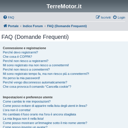
TerreMotor.it
FAQ
Iscriviti
Login
Portale
Indice Forum
FAQ (Domande Frequenti)
FAQ (Domande Frequenti)
Connessione e registrazione
Perché devo registrarmi?
Che cosa è COPPA?
Perché non riesco a registrarmi?
Mi sono registrato ma non riesco a connettermi!
Perché non riesco a connettermi?
Mi sono registrato tempo fa, ma non riesco più a connettermi?!
Ho perso la mia password!
Perché vengo disconnesso automaticamente?
Che cosa provoca il comando “Cancella cookie”?
Impostazioni e preferenze utente
Come cambio le mie impostazioni?
Come posso evitare di apparire nella lista degli utenti in linea?
L’ora non è corretta!
Ho cambiato il fuso orario ma l’ora è ancora sbagliata
La mia lingua non è nella lista!
Come posso mostrare un’immagine sotto il mio nome utente?
Come posso inserire un avatar?