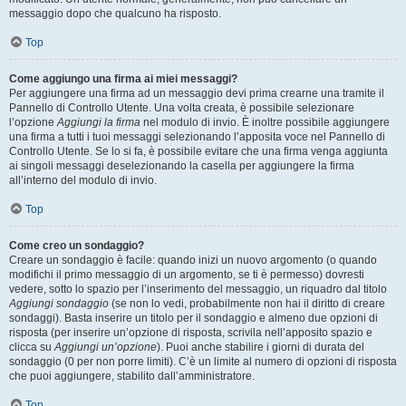
messaggio dopo che qualcuno ha risposto.
Top
Come aggiungo una firma ai miei messaggi?
Per aggiungere una firma ad un messaggio devi prima crearne una tramite il
Pannello di Controllo Utente. Una volta creata, è possibile selezionare
l’opzione
Aggiungi la firma
nel modulo di invio. È inoltre possibile aggiungere
una firma a tutti i tuoi messaggi selezionando l’apposita voce nel Pannello di
Controllo Utente. Se lo si fa, è possibile evitare che una firma venga aggiunta
ai singoli messaggi deselezionando la casella per aggiungere la firma
all’interno del modulo di invio.
Top
Come creo un sondaggio?
Creare un sondaggio è facile: quando inizi un nuovo argomento (o quando
modifichi il primo messaggio di un argomento, se ti è permesso) dovresti
vedere, sotto lo spazio per l’inserimento del messaggio, un riquadro dal titolo
Aggiungi sondaggio
(se non lo vedi, probabilmente non hai il diritto di creare
sondaggi). Basta inserire un titolo per il sondaggio e almeno due opzioni di
risposta (per inserire un’opzione di risposta, scrivila nell’apposito spazio e
clicca su
Aggiungi un’opzione
). Puoi anche stabilire i giorni di durata del
sondaggio (0 per non porre limiti). C’è un limite al numero di opzioni di risposta
che puoi aggiungere, stabilito dall’amministratore.
Top