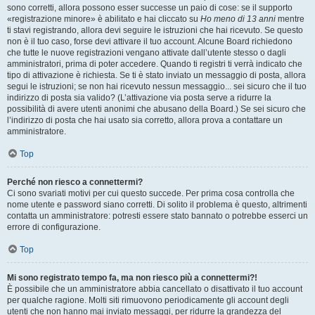
sono corretti, allora possono esser successe un paio di cose: se il supporto
«registrazione minore» è abilitato e hai cliccato su
Ho meno di 13 anni
mentre
ti stavi registrando, allora devi seguire le istruzioni che hai ricevuto. Se questo
non è il tuo caso, forse devi attivare il tuo account. Alcune Board richiedono
che tutte le nuove registrazioni vengano attivate dall’utente stesso o dagli
amministratori, prima di poter accedere. Quando ti registri ti verrà indicato che
tipo di attivazione è richiesta. Se ti è stato inviato un messaggio di posta, allora
segui le istruzioni; se non hai ricevuto nessun messaggio... sei sicuro che il tuo
indirizzo di posta sia valido? (L’attivazione via posta serve a ridurre la
possibilità di avere utenti anonimi che abusano della Board.) Se sei sicuro che
l’indirizzo di posta che hai usato sia corretto, allora prova a contattare un
amministratore.
Top
Perché non riesco a connettermi?
Ci sono svariati motivi per cui questo succede. Per prima cosa controlla che
nome utente e password siano corretti. Di solito il problema è questo, altrimenti
contatta un amministratore: potresti essere stato bannato o potrebbe esserci un
errore di configurazione.
Top
Mi sono registrato tempo fa, ma non riesco più a connettermi?!
È possibile che un amministratore abbia cancellato o disattivato il tuo account
per qualche ragione. Molti siti rimuovono periodicamente gli account degli
utenti che non hanno mai inviato messaggi, per ridurre la grandezza del