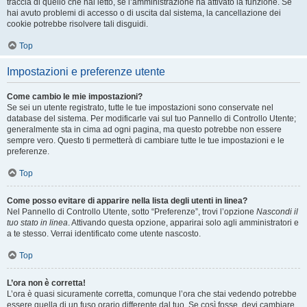
traccia di quello che hai letto, se l’amministrazione ha attivato la funzione. Se
hai avuto problemi di accesso o di uscita dal sistema, la cancellazione dei
cookie potrebbe risolvere tali disguidi.
Top
Impostazioni e preferenze utente
Come cambio le mie impostazioni?
Se sei un utente registrato, tutte le tue impostazioni sono conservate nel
database del sistema. Per modificarle vai sul tuo Pannello di Controllo Utente;
generalmente sta in cima ad ogni pagina, ma questo potrebbe non essere
sempre vero. Questo ti permetterà di cambiare tutte le tue impostazioni e le
preferenze.
Top
Come posso evitare di apparire nella lista degli utenti in linea?
Nel Pannello di Controllo Utente, sotto “Preferenze”, trovi l’opzione
Nascondi il
tuo stato in linea
. Attivando questa opzione, apparirai solo agli amministratori e
a te stesso. Verrai identificato come utente nascosto.
Top
L’ora non è corretta!
L’ora è quasi sicuramente corretta, comunque l’ora che stai vedendo potrebbe
essere quella di un fuso orario differente dal tuo. Se così fosse, devi cambiare